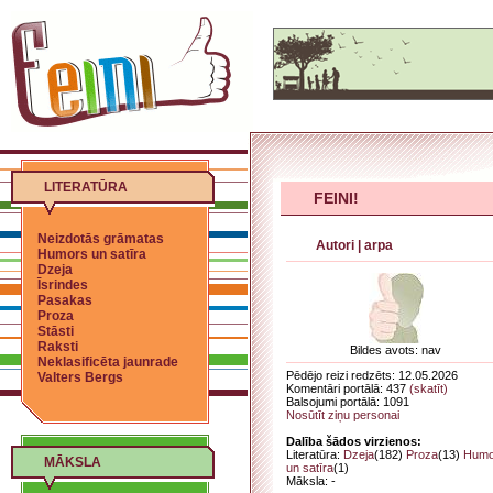
LITERATŪRA
FEINI!
Neizdotās grāmatas
Autori
|
arpa
Humors un satīra
Dzeja
Īsrindes
Pasakas
Proza
Stāsti
Raksti
Bildes avots: nav
Neklasificēta jaunrade
Pēdējo reizi redzēts: 12.05.2026
Valters Bergs
Komentāri portālā: 437
(skatīt)
Balsojumi portālā: 1091
Nosūtīt ziņu personai
Dalība šādos virzienos:
Literatūra:
Dzeja
(182)
Proza
(13)
Humo
MĀKSLA
un satīra
(1)
Māksla: -