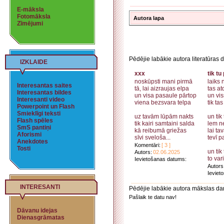
E-māksla
Fotomāksla
Autora lapa
Zīmējumi
Pēdējie labākie autora literatūras d
IZKLAIDE
xxx
tik tu
noskūpsti mani pirmā
laiks 
Interesantas saites
tā, lai aizraujas elpa
tas at
Interesantas bildes
un visa pasaule pārtop
un vis
Interesanti video
viena bezsvara telpa
tik tas
Powerpoint un Flash
Smieklīgi teksti
uz tavām lūpām nakts
un tik
Flash spēles
tik kairi samtaini salda
lem n
SmS pantiņi
kā reibumā griežas
lai ta
Aforismi
sīvi sveloša...
tevī p
Anekdotes
Komentāri:
[ 3 ]
Tosti
un tik
Autors:
02.06.2025
to vari
Ievietošanas datums:
Autors
Ieviet
INTERESANTI
Pēdējie labākie autora mākslas da
Pašlaik te datu nav!
Dāvanu idejas
Dienasgrāmatas