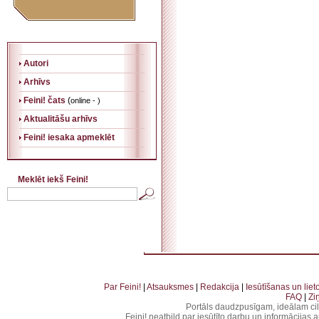
Autori
Arhīvs
Feini! čats
(
online - )
Aktualitāšu arhīvs
Feini! iesaka apmeklēt
Meklēt iekš Feini!
. . . . . . . . . . . . . . . . . . . . . . . . . . . . . . . . . . . . . . . . . . . . . . . . . . . . . . . . . . . . . . . . . . . . . . . . . 
. . . . . . . . . . . . . . . . . . . . . . . . . . . . . . . . . . . . . . . . . . . . . . . . . . . . . . . . . . . . . . . . . . .
Par Feini!
|
Atsauksmes
|
Redakcija
|
Iesūtīšanas un lie
FAQ
|
Zi
Portāls daudzpusīgam, ideālam ci
Feini! neatbild par iesūtīto darbu un informācijas 