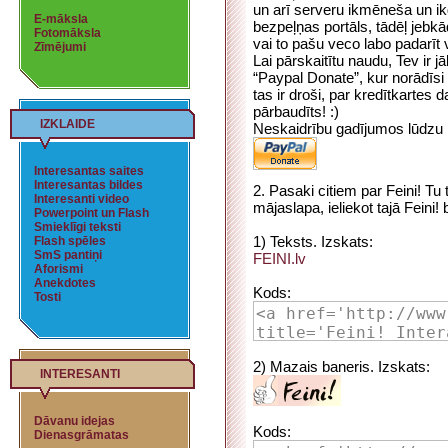
un arī serveru ikmēneša un ik
E-māksla
bezpeļņas portāls, tādēļ jebkād
Fotomāksla
vai to pašu veco labo padarīt 
Zīmējumi
Lai pārskaitītu naudu, Tev ir 
“Paypal Donate”, kur norādīs
tas ir droši, par kredītkartes 
pārbaudīts! :)
IZKLAIDE
Neskaidrību gadījumos lūdzu 
Interesantas saites
Interesantas bildes
2. Pasaki citiem par Feini! Tu to
Interesanti video
mājaslapa, ieliekot tajā Feini! b
Powerpoint un Flash
Smieklīgi teksti
1) Teksts. Izskats:
Flash spēles
SmS pantiņi
FEINI.lv
Aforismi
Anekdotes
Kods:
Tosti
2) Mazais baneris. Izskats:
INTERESANTI
Dāvanu idejas
Kods:
Dienasgrāmatas