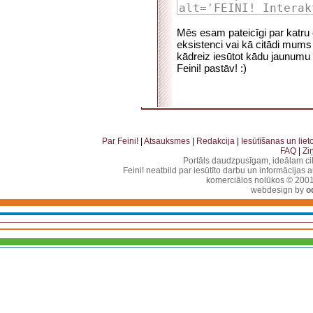
Mēs esam pateicīgi par katru c
eksistenci vai kā citādi mums p
kādreiz iesūtot kādu jaunumu 
Feini! pastāv! :)
. . . . . . . . . . . . . . . . . . . . . . . . . . . . . . . . . . . . . . . . . . . . . . . . . . . . . . . . . . . . . . . . . . . . . . . . . 
. . . . . . . . . . . . . . . . . . . . . . . . . . . . . . . . . . . . . . . . . . . . . . . . . . . . . . . . . . .
Par Feini!
|
Atsauksmes
|
Redakcija
|
Iesūtīšanas un lie
FAQ
|
Zi
Portāls daudzpusīgam, ideālam ci
Feini! neatbild par iesūtīto darbu un informācijas 
komerciālos nolūkos © 2001-2
webdesign by
o