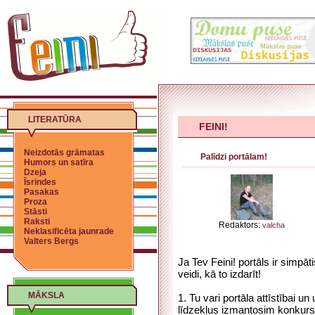
LITERATŪRA
FEINI!
Neizdotās grāmatas
Palīdzi portālam!
Humors un satīra
Dzeja
Īsrindes
Pasakas
Proza
Stāsti
Raksti
Redaktors:
valcha
Neklasificēta jaunrade
Valters Bergs
Ja Tev Feini! portāls ir simpāt
veidi, kā to izdarīt!
MĀKSLA
1. Tu vari portāla attīstībai 
līdzekļus izmantosim konkursu 