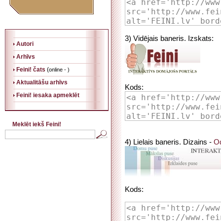
3) Vidējais baneris. Izskats:
Autori
Arhīvs
Feini! čats
(
online - )
Aktualitāšu arhīvs
Kods:
Feini! iesaka apmeklēt
Meklēt iekš Feini!
4) Lielais baneris. Dizains -
O
Kods: