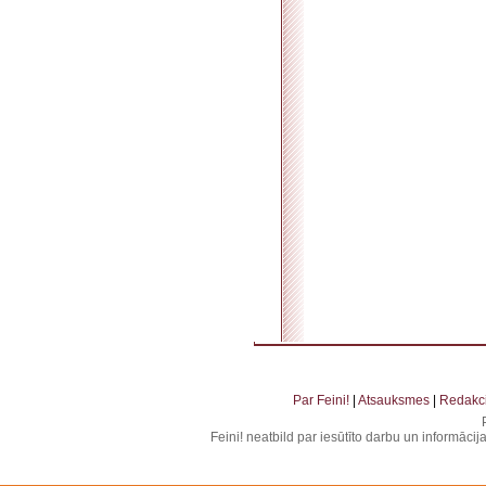
. . . . . . . . . . . . . . . . . . . . . . . . . . . . . . . . . . . . . . . . . . . . . . . . . . . . . . . . . . . . . . . . . . . .
. . . . . . . . . . . . . . . . . . . .
Par Feini!
|
Atsauksmes
|
Redakci
Feini! neatbild par iesūtīto darbu un informāci