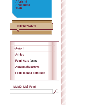
Aforismi
Anekdotes
Tosti
INTERESANTI
Autori
Arhīvs
Feini! čats
(
online - )
Aktualitāšu arhīvs
Feini! iesaka apmeklēt
Meklēt iekš Feini!