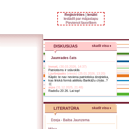
Reģistrēties
|
Ienākt
Iestādīt par mājaslapu
Pievienot favorītiem
DISKUSIJAS
skatīt visu
Jaunrades čats
IneseL
(30.03.2026, 14:37)
Patriotisms ir stāvoklis
Ljurbejaaks
(viesis) (25.01.2026, 13:20)
Kāpēc te nav neviena patriotiska dzejnieka,
kas liriskā formā attēlotu Barikāžu cīņās..?
:((
arpa
(31.12.2025, 21:48)
Radošu 20 26. Lai top!
LITERATŪRA
skatīt visu
Dzeja
-
Baiba Jaunzema