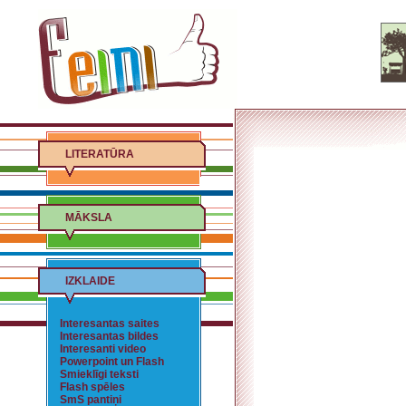
LITERATŪRA
MĀKSLA
IZKLAIDE
Interesantas saites
Interesantas bildes
Interesanti video
Powerpoint un Flash
Smieklīgi teksti
Flash spēles
SmS pantiņi