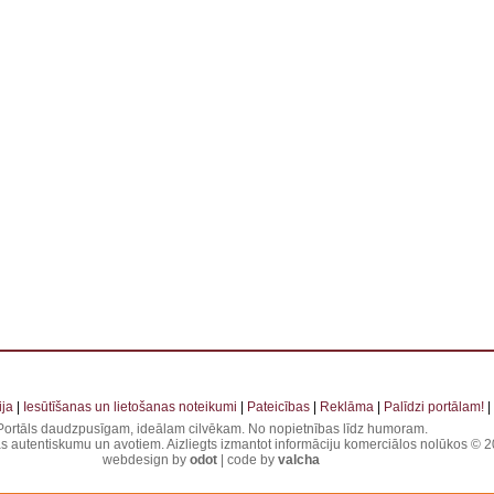
 . . . . . . . . . . . . . . . . . . . . . . . . . . . . . . . . . . . . . . . . . . . . . . . . . . . . . . . . . . . . . . . . . . . . . . . . . . 
ja
|
Iesūtīšanas un lietošanas noteikumi
|
Pateicības
|
Reklāma
|
Palīdzi portālam!
|
Portāls daudzpusīgam, ideālam cilvēkam. No nopietnības līdz humoram.
jas autentiskumu un avotiem. Aizliegts izmantot informāciju komerciālos nolūkos © 20
webdesign by
odot
| code by
valcha