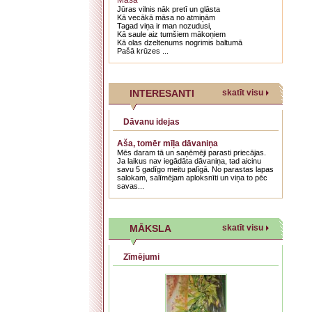
Māsa
Jūras vilnis nāk pretī un glāsta
Kā vecākā māsa no atmiņām
Tagad viņa ir man nozudusi,
Kā saule aiz tumšiem mākoņiem
Kā olas dzeltenums nogrimis baltumā
Pašā krūzes ...
INTERESANTI
skatīt visu
Dāvanu idejas
Aša, tomēr mīļa dāvaniņa
Mēs daram tā un saņēmēji parasti priecājas.
Ja laikus nav iegādāta dāvaniņa, tad aicinu
savu 5 gadīgo meitu palīgā. No parastas lapas
salokam, salīmējam aploksnīti un viņa to pēc
savas...
MĀKSLA
skatīt visu
Zīmējumi