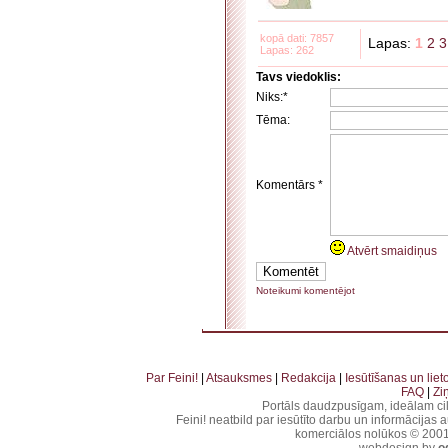
kopā dati: 7857
Lapas:
1
2
3
Lapas: 262
Tavs viedoklis:
Niks:*
Tēma:
Komentārs *
Atvērt smaidiņus
Noteikumi komentējot
. . . . . . . . . . . . . . . . . . . . . . . . . . . . . . . . . . . . . . . . . . . . . . . . . . . . . . . . . . . . . . . . . . . . . . . . . 
. . . . . . . . . . . . . . . . . . . . . . . . . . . . . . . . . . . . . . . . . . . . .
Par Feini!
|
Atsauksmes
|
Redakcija
|
Iesūtīšanas un lie
FAQ
|
Zi
Portāls daudzpusīgam, ideālam ci
Feini! neatbild par iesūtīto darbu un informācijas 
komerciālos nolūkos © 2001-2