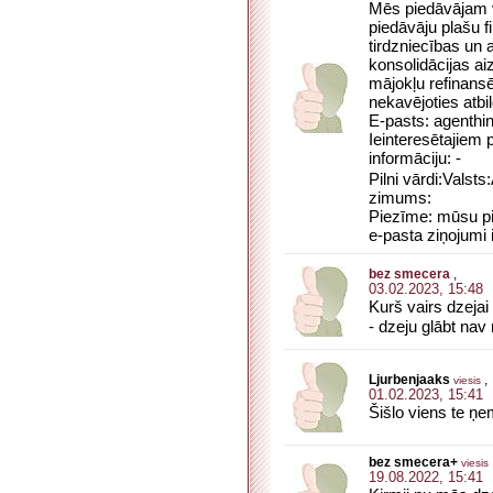
Mēs piedāvājam v
piedāvāju plašu f
tirdzniecības un 
konsolidācijas a
mājokļu refinans
nekavējoties atbil
E-pasts: agenth
Ieinteresētajiem
informāciju: -
Pilni vārdi:Vals
zimums:
Piezīme: mūsu pie
e-pasta ziņojumi
bez smecera
,
03.02.2023, 15:48
Kurš vairs dzejai 
- dzeju glābt nav
Ljurbenjaaks
,
viesis
01.02.2023, 15:41
Šišlo viens te ņe
bez smecera+
viesis
19.08.2022, 15:41