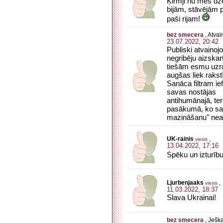
Ķirmji nu mēs dz
bijām, stāvējām p
paši rijam!
bez smecera
, Atva
23.07.2022, 20:42
Publiski atvaino
negribēju aizskart
tiešām esmu uzr
augšas liek rakst
Sanāca filtram ief
savas nostājas
antihumānajā, ter
pasākumā, ko sau
mazināšanu" nea
UK-rainis
,
viesis
13.04.2022, 17:16
Spēku un izturību 
Ljurbenjaaks
,
viesis
11.03.2022, 18:37
Slava Ukrainai!
bez smecera
, Ješk