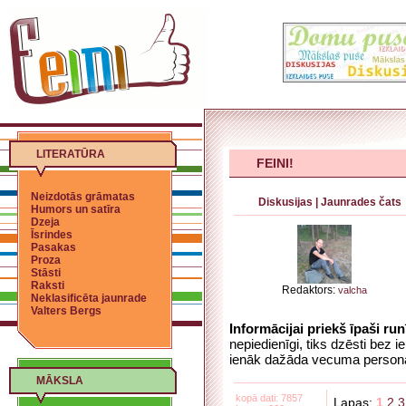
LITERATŪRA
FEINI!
Neizdotās grāmatas
Diskusijas
|
Jaunrades čats
Humors un satīra
Dzeja
Īsrindes
Pasakas
Proza
Stāsti
Raksti
Redaktors:
valcha
Neklasificēta jaunrade
Valters Bergs
Informācijai priekš īpaši ru
nepiedienīgi, tiks dzēsti bez 
ienāk dažāda vecuma persona
MĀKSLA
kopā dati: 7857
Lapas:
1
2
3