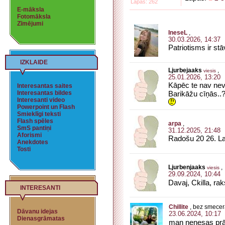
Lapas: 262
E-māksla
Fotomāksla
Zīmējumi
IneseL
,
30.03.2026, 14:37
Patriotisms ir stā
IZKLAIDE
Ljurbejaaks
,
viesis
25.01.2026, 13:20
Kāpēc te nav nevi
Interesantas saites
Interesantas bildes
Barikāžu cīņās..
Interesanti video
Powerpoint un Flash
Smieklīgi teksti
Flash spēles
arpa
,
SmS pantiņi
31.12.2025, 21:48
Aforismi
Radošu 20 26. Lai
Anekdotes
Tosti
Ljurbenjaaks
,
viesis
29.09.2024, 10:44
Davaj, Ckilla, ra
INTERESANTI
Chillite
, bez smecer
Dāvanu idejas
23.06.2024, 10:17
Dienasgrāmatas
man nenesas prāt