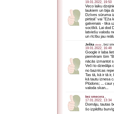
19.01.2022, 19:50
Veco laiku dzejnie
laukiem un bija d
Dzīves sūruma iz
pirtiņā" vai "Eža 
galvenais - tika 
soctīkli. Lai dod
latviešu valodu n
un rīcību jau reāl
Ješka
, bez sm
viesis
19.01.2022, 16:48
Google ir laba li
piemēram šim "Bl
nācās izmantot sa
Veči to dziedāja c
no baznīcas reper
Tas tā, kā ir tā i
kā tautu iznesa c
Plūdons; ... caur
valoda skan...
bez smecera
,
17.01.2022, 13:34
Domāju, tautas bē
šo izpildītu burvī