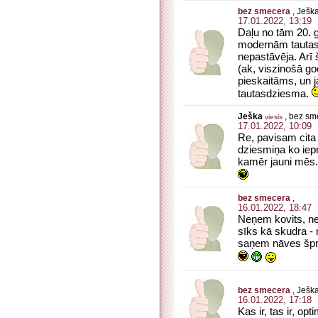
bez smecera
, Ješk
17.01.2022, 13:19
Daļu no tām 20. 
modernām tautasd
nepastāvēja. Arī 
(ak, viszinošā go
pieskaitāms, un j
tautasdziesma.
Ješka
, bez sm
viesis
17.01.2022, 10:09
Re, pavisam cita l
dziesmiņa ko iepr
kamēr jauni mēs.
bez smecera
,
16.01.2022, 18:47
Neņem kovits, neņ
sīks kā skudra - 
saņem nāves špri
bez smecera
, Ješk
16.01.2022, 17:18
Kas ir, tas ir, o