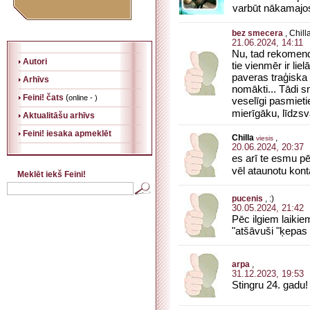
varbūt nākamajo
bez smecera
, Chill
21.06.2024, 14:11
Nu, tad rekomend
Autori
tie vienmēr ir li
paveras traģiska a
Arhīvs
nomākti... Tādi s
Feini! čats
(
online - )
veselīgi pasmieti
mierīgāku, līdzs
Aktualitāšu arhīvs
Feini! iesaka apmeklēt
Chilla
,
viesis
20.06.2024, 20:37
es arī te esmu pē
vēl ataunotu kon
Meklēt iekš Feini!
pucenis
, :)
30.05.2024, 21:42
Pēc ilgiem laikie
"atšāvuši "ķepas 
arpa
,
31.12.2023, 19:53
Stingru 24. gadu