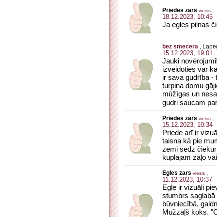
Priedes zars
,
viesis
18.12.2023, 10:45
Ja egles pilnas č
bez smecera
, Lape
15.12.2023, 19:01
Jauki novērojumi!
izveidoties var k
ir sava gudrība -
turpina domu gājie
mūžīgas un nesar
gudri saucam par 
Priedes zars
,
viesis
15.12.2023, 10:34
Priede arī ir vizu
taisna kā pie mu
zemi sedz čiekuru
kuplajam zaļo v
Egles zars
,
viesis
11.12.2023, 10:37
Egle ir vizuāli pi
stumbrs saglabā 
būvniecībā, galdn
Mūžzaļš koks. "C