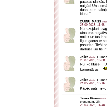
paceļas slaikās, 
naigās! Un ziemā
dusa, zem baltaji
klusa."
ZARNU_MAISS
viesi
23.09.2023, 11:48
Nu, dzejdari, plaģ
cīņa pret negatīva
notiek un tas ir n
Ilgus gadus te ne
paaudze. Tieši 
darbus! Kur tie ir
Ješka
, Ljurbe
viesis
28.07.2023, 15:08
Nu, ko klusē !!! 
komentārus !!!
Ješka
, Ljurbe
viesis
24.05.2023, 15:16
Kāpēc pats neko ne
James Hinson
viesis
pieņemamu 2%
23.03.2023, 14:40