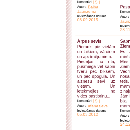
Komentāri:
[ 5 ]
Pasau
Autors:
Baiba
Jaunzema
Koment
Ievietošanas datums:
Autors
03.09.2015
Jaun
Ieviet
28.1
Ārpus sevis
Sapn
Ziem
Pieradis pie vietām
un laikiem, vārdiem
Es z
un apzīmējumiem.
mirš
Pieceļos no rīta,
Mē
pusmiegā vēl sapnī
Ziem
tveru pēc biksēm,
Vecm
un pēc spoguļa. Un
nos
aiznesu sevi uz
tēt
vietām. Un
mam
ietekmējies no
zināj
vides pastiprinu...
Jāmir
bija
Komentāri:
[ 5 ]
mamm
Autors:
afanasjevs
Ievietošanas datums:
Koment
05.03.2012
Autors
Ieviet
24.1