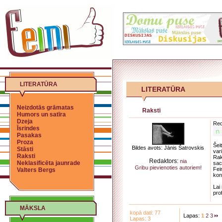
LITERATŪRA
LITERATŪRA
Neizdotās grāmatas
Raksti
Humors un satīra
Dzeja
Red
Īsrindes
Pasakas
Proza
Šei
Bildes avots: Jānis Šatrovskis
Stāsti
vari
Raksti
Rak
Redaktors:
nia
Neklasificēta jaunrade
sac
Gribu pievienoties autoriem!
Fei
Valters Bergs
kon
Lai
pro
MĀKSLA
kopā dati: 77
Lapas:
1
2
3
Lapas: 3