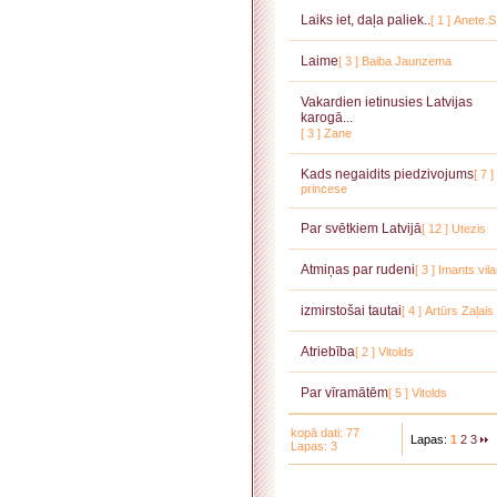
Laiks iet, daļa paliek..
[ 1 ]
Anete.S
Laime
[ 3 ]
Baiba Jaunzema
Vakardien ietinusies Latvijas
karogā...
[ 3 ]
Zane
Kads negaidits piedzivojums
[ 7 ]
princese
Par svētkiem Latvijā
[ 12 ]
Utezis
Atmiņas par rudeni
[ 3 ]
Imants vil
izmirstošai tautai
[ 4 ]
Artūrs Zaļais
Atriebība
[ 2 ]
Vitolds
Par vīramātēm
[ 5 ]
Vitolds
kopā dati: 77
Lapas:
1
2
3
Lapas: 3