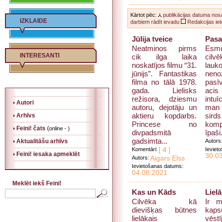
Kārtot pēc:
publikācijas datuma
nos
IZKLAIDE
darbiem rādīt ievadu
Redakcijas iete
Jūlija tveice
Pasa
Neatminos pirms
Esm
INTERESANTI
cik ilga laika
cilv
noskatījos filmu “31.
la
jūnijs”. Fantastikas
neno
filma no tālā 1978.
pas
gada. Lielisks
acis
režisora, dziesmu
intuī
Autori
autoru, dejotāju un
man 
aktieru kopdarbs.
sirds
Arhīvs
Princese no
kom
Feini! čats
(
online - )
divpadsmitā
īpaši.
gadsimta...
Aktualitāšu arhīvs
Autors
Komentāri:
[ 4 ]
Ieviet
Feini! iesaka apmeklēt
30.0
Autors:
Aigars Elss
Ievietošanas datums:
04.08.2021
Meklēt iekš Feini!
Kas un Kāds
Lielā
Cilvēka kā
Ir m
dievišķas būtnes
ka
lielākais
vēs