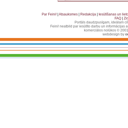
. . . . . . . . . . . . . . . . . . . . . . . . . . . . . . . . . . . . . . . . . . . . . . . . . . . . . . . . . . . . . . . . . . . . . . . . . 
. . . . . . . . . . . . . . . . . . . . . . . . . . . . . . . . . . . . . . . . . . . . . . . . . . . . . . . . . . . . . . . . . . .
Par Feini!
|
Atsauksmes
|
Redakcija
|
Iesūtīšanas un lie
FAQ
|
Zi
Portāls daudzpusīgam, ideālam ci
Feini! neatbild par iesūtīto darbu un informācijas 
komerciālos nolūkos © 2001-2
webdesign by
o