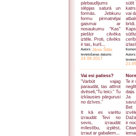
pārbaudījums
sūtī
slēpjas saturā un
katr
formās. Jebkuru
vai 
formu pirmatnējai
atba
gaismai ar
brīdi.
nosaukumu “Kas”
Kap
piešķir cilvēka
sūtī
iztēle. Proti, cilvēks
cer
ir tas, kurš...
izlasī
Autors:
Jānis Šišlo
Koment
Ievietošanas datums:
Autors
24.08.2017
Ieviet
21.0
Vai esi patiess?
Norm
"Varbūt vajag
Te ir
paraudāt, tas attīrot
negl
dvēseli,"Tu teici." Tu
daļa.
izklausies pārgurusi
Ja v
no dzīves."
savu
Bet 
It kā es varētu
izvēl
izraudāt Tevi no
Daža
sevis, izraudāt
ir no
mīlestību, izplēst,
Citam
izraut ar gabaliem...
ieman