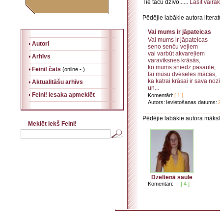
Tie taču dzīvo......
Lasīt vairāk
Pēdējie labākie autora litera
Vai mums ir jāpateicas
Vai mums ir jāpateicas
Autori
seno senču veļiem
vai varbūt akvareļiem
Arhīvs
varavīksnes krāsās,
ko mums sniedz pasaule,
Feini! čats
(
online - )
lai mūsu dvēseles mācās,
ka katrai krāsai ir sava no
Aktualitāšu arhīvs
un...
Feini! iesaka apmeklēt
Komentāri:
[ 1 ]
Autors:
Ievietošanas datums:
Pēdējie labākie autora māksl
Meklēt iekš Feini!
Dzeltenā saule
Komentāri:
[ 4 ]
. . . . . . . . . . . . . . . . . . . . . . . . . . . . . . . . . . . . . . . . . . . . . . . . . . . . . . . . . . . . . . . . . . . .