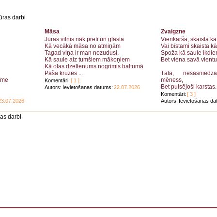
tūras darbi
Māsa
Zvaigzne
Jūras vilnis nāk pretī un glāsta
Vienkārša, skaista kā 
Kā vecākā māsa no atmiņām
Vai bīstami skaista kā
Tagad viņa ir man nozudusi,
Spoža kā saule ikdie
Kā saule aiz tumšiem mākoņiem
Bet viena savā vientu
Kā olas dzeltenums nogrimis baltumā
Pašā krūzes ...
Tāla, nesasnied
zīme
mēness,
Komentāri:
[ 1 ]
Bet pulsējoši karstas..
Autors:
Ievietošanas datums:
22.07.2026
Komentāri:
[ 3 ]
23.07.2026
Autors:
Ievietošanas da
as darbi
 . . . . . . . . . . . . . . . . . . . . . . . . . . . . . . . . . . . . . . . . . . . . . . . . . . . . . . . . . . . . . . . . . . . . . . . . . . 