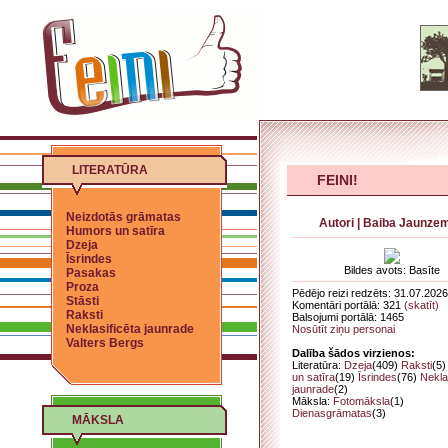
LITERATŪRA
FEINI!
Neizdotās grāmatas
Autori
|
Baiba Jaunze
Humors un satīra
Dzeja
Īsrindes
Bildes avots: Basīte
Pasakas
Proza
Pēdējo reizi redzēts: 31.07.2026
Stāsti
Komentāri portālā: 321
(skatīt)
Raksti
Balsojumi portālā: 1465
Neklasificēta jaunrade
Nosūtīt ziņu personai
Valters Bergs
Dalība šādos virzienos:
Literatūra:
Dzeja
(409)
Raksti
(5
un satīra
(19)
Īsrindes
(76)
Nekla
jaunrade
(2)
Māksla:
Fotomāksla
(1)
Dienasgrāmatas
(3)
MĀKSLA