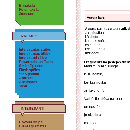
E-māksla
Fotomāksla
Zīmējumi
Autora lapa
Autors par savu jaunradi, 
Ja mīlestība
IZKLAIDE
kā zieds
izplaukt spētu,
es nudien
tev par prieku
Interesantas saites
uzziedētu!
Interesantas bildes
Interesanti video
Powerpoint un Flash
Fragments no pēdējās dien
Smieklīgi teksti
Mani taureņi aizlidoja
Flash spēles
SmS pantiņi
klusi nomirt,
Aforismi
Anekdotes
bet kas notika
Tosti
ar Tavējiem?
Varbūt tie izlēca pa logu
un nositās,
INTERESANTI
jo aizmirsa
Dāvanu idejas
kā jālido.
Dienasgrāmatas