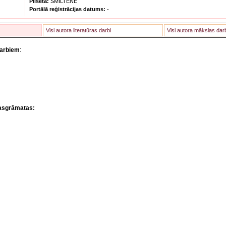
Pilsēta:
SMILTENE
Portālā reģistrācijas datums:
-
Visi autora literatūras darbi
Visi autora mākslas dar
darbiem
:
asgrāmatas: