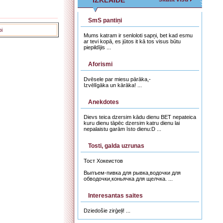
IZKLAIDE
SmS pantiņi
bi
Mums katram ir senloloti sapņi, bet kad esmu
ar tevi kopā, es jūtos it kā tos visus būtu
piepildījis ...
Aforismi
Dvēsele par miesu pārāka,-
Izvēlīgāka un kārāka! ...
Anekdotes
Dievs teica dzersim kādu dienu BET nepateica
kuru dienu tāpēc dzersim katru dienu lai
nepalaistu garām īsto dienu:D ...
Tosti, galda uzrunas
Тост Хокеистов
Выпъем-пивка для рывка,водочки для
обводочки,коньячка для щелчка. ...
Interesantas saites
Dziedošie zirģeļi! ...