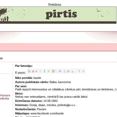
Reklāma
ma
Par lietotāju:
E-pasts:
Niks portālā:
basite
Autora publiskais vārds:
Baiba Jaunzema
Par sevi:
Patīk iepazīt interesantus un citādākus cilvēkus pēc domāšanas un iekšienes, t.i
Moto:
)
Humors
Nekas nav neiespējams, vienkārši tas prasa vairāk laika!
sificēta
Dzimšanas datums:
14.08.1983
Intereses:
Dzeja, dejas, mūzika, psiholoģija u.c.
Nodarbošanās:
Pavāre
Mājaslapa:
www.facebook.com/basite