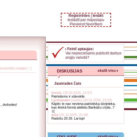
Reģistrēties
|
Ienākt
Iestādīt par mājaslapu
Pievienot favorītiem
Feini! aptaujas:
Vai nepieciešams publicēt darbus
angļu valodā?
komentāri nodaļai [ - ]
DISKUSIJAS
skatīt visu
Jaunrades čats
IneseL
(30.03.2026, 14:37)
Patriotisms ir stāvoklis
Ljurbejaaks
(viesis) (25.01.2026, 13:20)
Kāpēc te nav neviena patriotiska dzejnieka,
., dvēseles!
kas liriskā formā attēlotu Barikāžu cīņās..?
:((
arpa
(31.12.2025, 21:48)
Radošu 20 26. Lai top!
skatīt visu