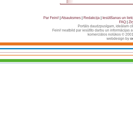
. . . . . . . . . . . . . . . . . . . . . . . . . . . . . . . . . . . . . . . . . . . . . . . . . . . . . . . . . . . . . . . . . . . . . . . . . 
. . . . . . . . . . . . . . . . . . . . . . . . . . . . . . . . . . . .
Par Feini!
|
Atsauksmes
|
Redakcija
|
Iesūtīšanas un lie
FAQ
|
Zi
Portāls daudzpusīgam, ideālam ci
Feini! neatbild par iesūtīto darbu un informācijas 
komerciālos nolūkos © 2001-2
webdesign by
o