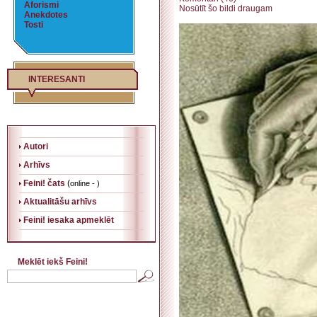
Aforismi
Nosūtīt šo bildi draugam
Anekdotes
Tosti
INTERESANTI
Autori
Arhīvs
Feini! čats
(
online - )
Aktualitāšu arhīvs
Feini! iesaka apmeklēt
Meklēt iekš Feini!