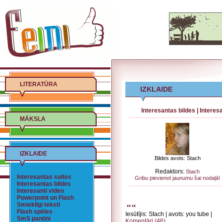
LITERATŪRA
IZKLAIDE
Interesantas bildes
|
Interesa
MĀKSLA
IZKLAIDE
Bildes avots: Stach
Redaktors:
Stach
Interesantas saites
Gribu pievienot jaunumu šai nodaļā!
Interesantas bildes
Interesanti video
Powerpoint un Flash
Smieklīgi teksti
Flash spēles
Iesūtījis: Stach | avots: you tube |
SmS pantiņi
Komentāri (46)