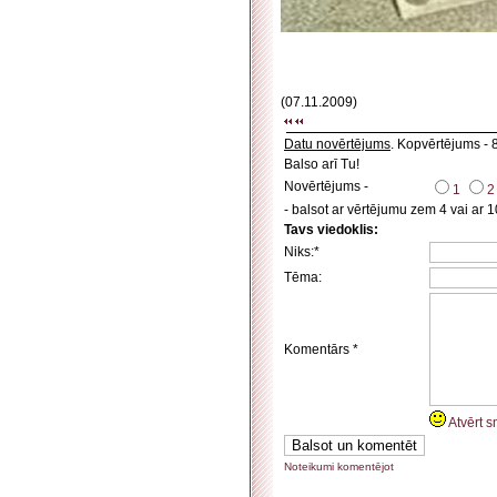
(07.11.2009)
Datu novērtējums
. Kopvērtējums - 
Balso arī Tu!
Novērtējums -
1
2
- balsot ar vērtējumu zem 4 vai ar 1
Tavs viedoklis:
Niks:*
Tēma:
Komentārs *
Atvērt s
Noteikumi komentējot