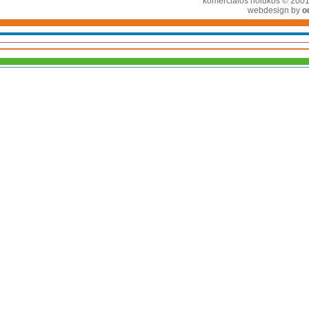
komerciālos nolūkos © 2001-2
webdesign by
o