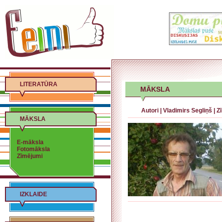
LITERATŪRA
MĀKSLA
Autori
|
Vladimirs Segliņš
|
Z
MĀKSLA
E-māksla
Fotomāksla
Zīmējumi
IZKLAIDE