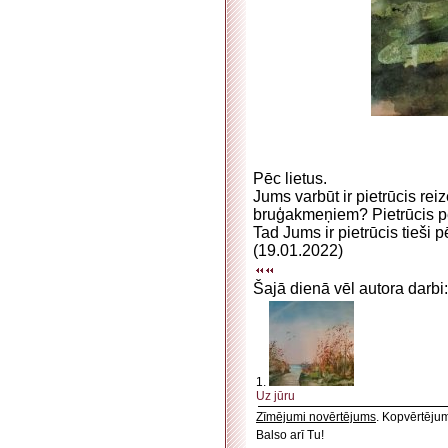
Pēc lietus.
Jums varbūt ir pietrūcis re
bruģakmeņiem? Pietrūcis pē
Tad Jums ir pietrūcis tieši
(19.01.2022)
Šajā dienā vēl autora darbi:
1.
Uz jūru
Zīmējumi novērtējums
. Kopvērtēju
Balso arī Tu!