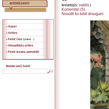
INTERESANTI
Ievietojis:
valdis
|
Komentāri (5)
Nosūtīt šo bildi draugam
Autori
Arhīvs
Feini! čats
(
online - )
Aktualitāšu arhīvs
Feini! iesaka apmeklēt
Meklēt iekš Feini!