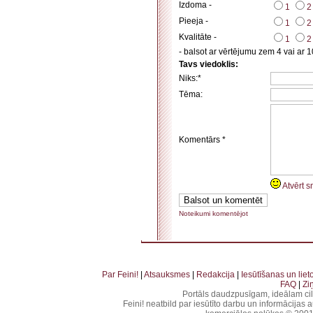
Izdoma -
1
2
Pieeja -
1
2
Kvalitāte -
1
2
- balsot ar vērtējumu zem 4 vai ar 1
Tavs viedoklis:
Niks:*
Tēma:
Komentārs *
Atvērt s
Noteikumi komentējot
. . . . . . . . . . . . . . . . . . . . . . . . . . . . . . . . . . . . . . . . . . . . . . . . . . . . . . . . . . . . . . . . . . . . . . . . . 
. . . . . . . . . . . . . . . . . . . . . . . . . . . . . . . . . . . .
Par Feini!
|
Atsauksmes
|
Redakcija
|
Iesūtīšanas un lie
FAQ
|
Zi
Portāls daudzpusīgam, ideālam ci
Feini! neatbild par iesūtīto darbu un informācijas 