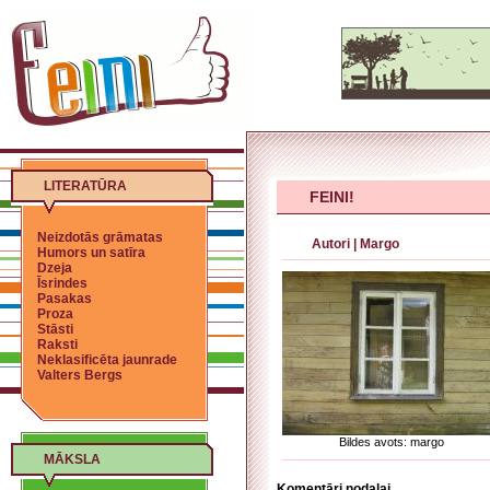
LITERATŪRA
FEINI!
Neizdotās grāmatas
Autori
|
Margo
Humors un satīra
Dzeja
Īsrindes
Pasakas
Proza
Stāsti
Raksti
Neklasificēta jaunrade
Valters Bergs
Bildes avots: margo
MĀKSLA
Komentāri
nodaļai