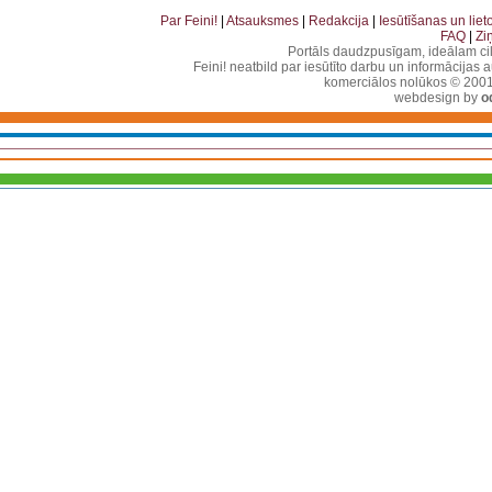
Par Feini!
|
Atsauksmes
|
Redakcija
|
Iesūtīšanas un lie
FAQ
|
Zi
Portāls daudzpusīgam, ideālam ci
Feini! neatbild par iesūtīto darbu un informācijas 
komerciālos nolūkos © 2001-2
webdesign by
o