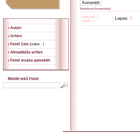
Noteikumi komentējot
kopā dati: 2
Lapas:
1
Lapas: 1
Autori
Arhīvs
Feini! čats
(
online - )
Aktualitāšu arhīvs
Feini! iesaka apmeklēt
Meklēt iekš Feini!
. . . . . . . . . . . . . . . . . . . . . . . . . . . . . . . . . . . . . . . . . . . . . . . . . . . . . . . . . . . . . . . . . . . . . . . . . 
. . . . . . . . . . . . . . . . . . . . . . . . . . . . . . . . . . . . . . . . . . . . .