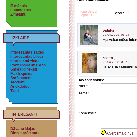
E-māksla
Fotomāksla
kopā dati: 2
Lapas:
1
Zīmējumi
Lapas: 1
valcha
,
28.04.2008, 09:24
IZKLAIDE
Apsveicu mūsu inter
Interesantas saites
Interesantas bildes
Stach
,
Interesanti video
28.04.2008, 07:50
Powerpoint un Flash
Jauku un saulainu s
Smieklīgi teksti
Flash spēles
SmS pantiņi
Tavs viedoklis:
Aforismi
Niks:*
Anekdotes
Tosti
Tēma:
Komentārs *
INTERESANTI
Dāvanu idejas
Dienasgrāmatas
Atvērt smaidiņus