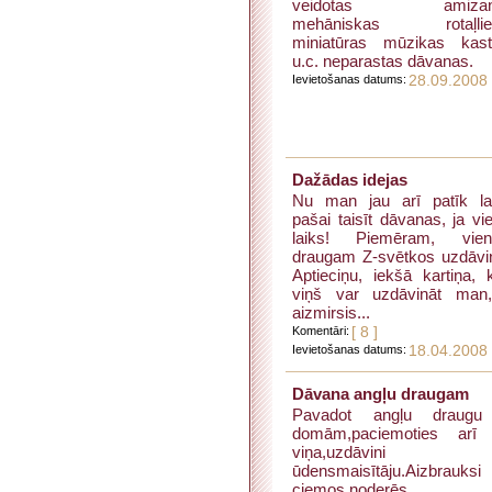
veidotas amizan
mehāniskas rotaļliet
miniatūras mūzikas kast
u.c. neparastas dāvanas.
Ievietošanas datums:
28.09.2008
Dažādas idejas
Nu man jau arī patīk l
pašai taisīt dāvanas, ja vie
laiks! Piemēram, vienr
draugam Z-svētkos uzdāvi
Aptieciņu, iekšā kartiņa, 
viņš var uzdāvināt man
aizmirsis...
Komentāri:
[ 8 ]
Ievietošanas datums:
18.04.2008
Dāvana angļu draugam
Pavadot angļu draugu
domām,paciemoties arī 
viņa,uzdāvini
ūdensmaisītāju.Aizbrauksi
ciemos,noderēs....