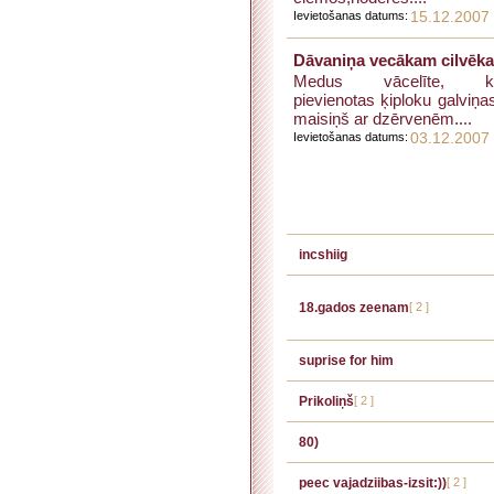
Ievietošanas datums:
15.12.2007
Dāvaniņa vecākam cilvēk
Medus vācelīte, ku
pievienotas ķiploku galviņa
maisiņš ar dzērvenēm....
Ievietošanas datums:
03.12.2007
incshiig
18.gados zeenam
[ 2 ]
suprise for him
Prikoliņš
[ 2 ]
80)
peec vajadziibas-izsit:))
[ 2 ]