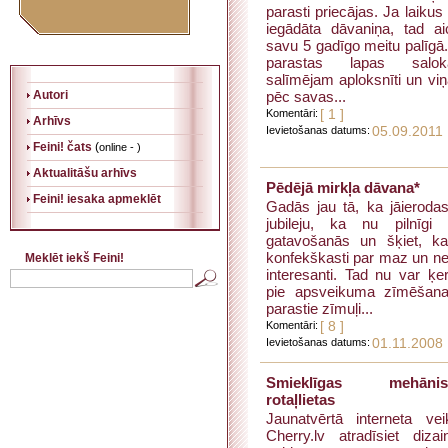
parasti priecājas. Ja laikus
iegādāta dāvaniņa, tad ai
savu 5 gadīgo meitu palīgā
parastas lapas salok
salīmējam aploksnīti un viņ
Autori
pēc savas...
Komentāri:
[ 1 ]
Arhīvs
Ievietošanas datums:
05.09.2011
Feini! čats
(
online - )
Aktualitāšu arhīvs
Pēdējā mirkļa dāvana*
Feini! iesaka apmeklēt
Gadās jau tā, ka jāieroda
jubileju, ka nu pilnīgi
gatavošanās un šķiet, k
konfekškasti par maz un ne 
Meklēt iekš Feini!
interesanti. Tad nu var ķer
pie apsveikuma zīmēšan
parastie zīmuļi...
Komentāri:
[ 8 ]
Ievietošanas datums:
01.11.2008
Smieklīgas mehānis
rotaļlietas
Jaunatvērtā interneta vei
Cherry.lv atradīsiet dizai