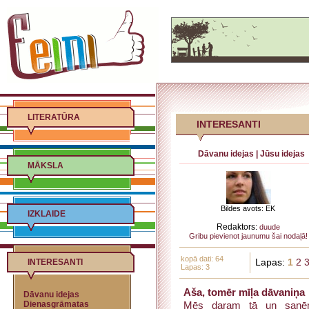
LITERATŪRA
INTERESANTI
Dāvanu idejas
|
Jūsu idejas
MĀKSLA
Bildes avots: EK
IZKLAIDE
Redaktors:
duude
Gribu pievienot jaunumu šai nodaļā!
kopā dati: 64
INTERESANTI
Lapas:
1
2
Lapas: 3
Aša, tomēr mīļa dāvaniņa
Dāvanu idejas
Dienasgrāmatas
Mēs daram tā un saņēm