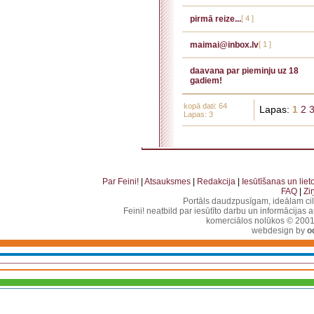
pirmā reize...
[ 4 ]
maimai@inbox.lv
[ 1 ]
daavana par pieminju uz 18
gadiem!
kopā dati: 64
Lapas:
1
2
Lapas: 3
. . . . . . . . . . . . . . . . . . . . . . . . . . . . . . . . . . . . . . . . . . . . . . . . . . . . . . . . . . . . . . . . . . . . . . . . . 
. . . . . . . . . . . . . . . . . . . . . . . . . . . . . . . . . . . . . . . . . . . . . . . . . . . . . . . . . . . . . . . . . . .
Par Feini!
|
Atsauksmes
|
Redakcija
|
Iesūtīšanas un lie
FAQ
|
Zi
Portāls daudzpusīgam, ideālam ci
Feini! neatbild par iesūtīto darbu un informācijas 
komerciālos nolūkos © 2001-2
webdesign by
o