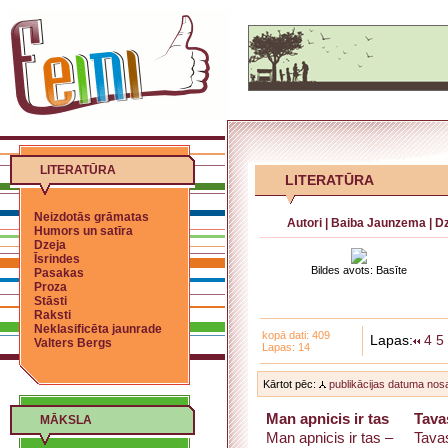
LITERATŪRA
LITERATŪRA
Neizdotās grāmatas
Autori
|
Baiba Jaunzema
|
Dz
Humors un satīra
Dzeja
Īsrindes
Bildes avots: Basīte
Pasakas
Proza
Stāsti
Raksti
Neklasificēta jaunrade
kopā dati: 409
Lapas:
4
5
Valters Bergs
Lapas: 14
Kārtot pēc:
publikācijas datuma
nos
Man apnicis ir tas
Tava
MĀKSLA
Man apnicis ir tas –
Tavas