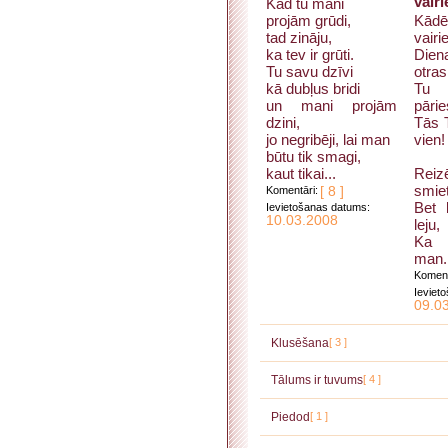
vair
Kad tu mani
projām grūdi,
Kād
tad zināju,
vairi
ka tev ir grūti.
Dien
Tu savu dzīvi
otras
kā dubļus bridi
Tu 
un mani projām
pārie
dzini,
Tās 
jo negribēji, lai man
vien!
būtu tik smagi,
kaut tikai...
Reiz
smiet
Komentāri:
[ 8 ]
Bet 
Ievietošanas datums:
10.03.2008
leju,
Ka 
man.
Koment
Ieviet
09.0
Klusēšana
[ 3 ]
Tālums ir tuvums
[ 4 ]
Piedod
[ 1 ]