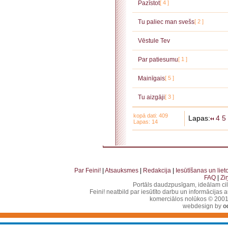
Pazīstot
[ 4 ]
Tu paliec man svešs
[ 2 ]
Vēstule Tev
Par patiesumu
[ 1 ]
Mainīgais
[ 5 ]
Tu aizgāji
[ 3 ]
kopā dati: 409
Lapas:
4
5
Lapas: 14
. . . . . . . . . . . . . . . . . . . . . . . . . . . . . . . . . . . . . . . . . . . . . . . . . . . . . . . . . . . . . . . . . . . . . . . . . 
. . . . . . . . . . . . . . . . . . . . . . . . . . . . . . . . . . . . . . . . . . . . . . . . . . . . . . . . . . . . . . . . . . .
Par Feini!
|
Atsauksmes
|
Redakcija
|
Iesūtīšanas un lie
FAQ
|
Zi
Portāls daudzpusīgam, ideālam ci
Feini! neatbild par iesūtīto darbu un informācijas 
komerciālos nolūkos © 2001-2
webdesign by
o