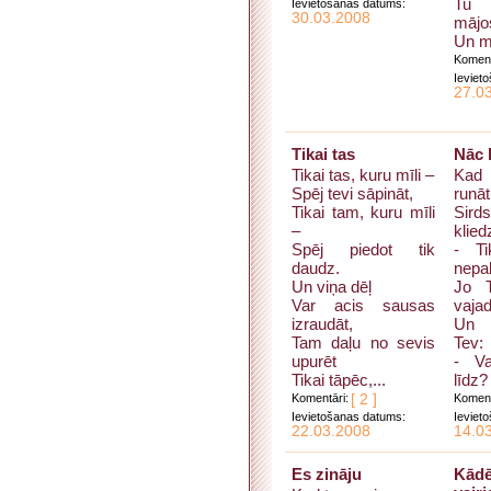
Tu 
Ievietošanas datums:
30.03.2008
mājo
Un m
Koment
Ieviet
27.0
Tikai tas
Nāc l
Tikai tas, kuru mīli –
Kad
Spēj tevi sāpināt,
runāt
Tikai tam, kuru mīli
Sird
–
klied
Spēj piedot tik
- Ti
daudz.
nepal
Un viņa dēļ
Jo T
Var acis sausas
vajad
izraudāt,
Un t
Tam daļu no sevis
Tev:
upurēt
- V
Tikai tāpēc,...
līdz?
Komentāri:
[ 2 ]
Koment
Ievietošanas datums:
Ieviet
22.03.2008
14.0
Es zināju
Kād