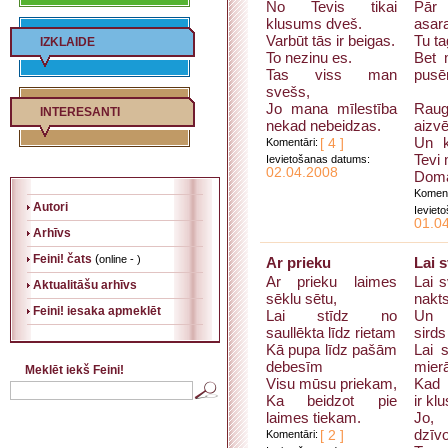
No Tevis tikai
Pār
klusums dveš.
asara
Varbūt tās ir beigas.
Tu ta
IZKLAIDE
To nezinu es.
Bet 
Tas viss man
pusē
svešs,
Jo mana mīlestība
Rau
INTERESANTI
nekad nebeidzas.
aizvē
Un k
Komentāri:
[ 4 ]
Tevi 
Ievietošanas datums:
02.04.2008
Domāj
Koment
Autori
Ieviet
01.0
Arhīvs
Feini! čats
(
online - )
Ar prieku
Lai s
Ar prieku laimes
Lai s
Aktualitāšu arhīvs
sēklu sētu,
nakt
Feini! iesaka apmeklēt
Lai stīdz no
Un i
saullēkta līdz rietam
sirds
Kā pupa līdz pašām
Lai 
debesīm
mier
Meklēt iekš Feini!
Visu mūsu priekam,
Kad 
Ka beidzot pie
ir klu
laimes tiekam.
Jo,
dzīvo
Komentāri:
[ 2 ]