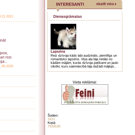
INTERESANTI
skatīt visu
9.11.2021
Dienasgrāmatas
ināt
Lapsēns
 posi,
Reiz dzīvoja kāds labi audzināts, piemīlīgs un
an rozi.
romantisks lapsēns. Viņa ala bija netālu no
ga...
kādām mājām, kurās dzīvoja patīkami un jauki
1.09.2020
cilvēki, kuru saimniecībā bija dažādi mājlopi...
Vieta reklāmai:
Šodien:
1810
Kopā:
7939538