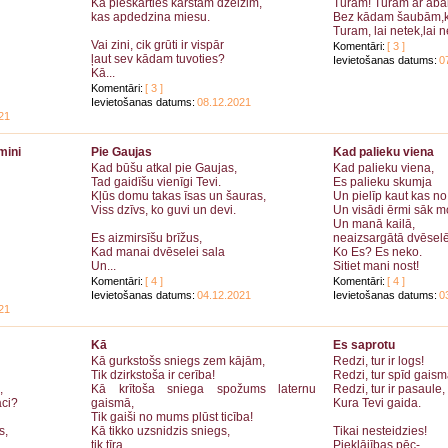
Kā pieskarties karstam dzelzim,
Turam! Turam ar ab
kas apdedzina miesu.
Bez kādam šaubām,k
Turam, lai netek,lai n
Vai zini, cik grūti ir vispār
Komentāri:
[ 3 ]
ļaut sev kādam tuvoties?
Ievietošanas datums:
0
Kā...
Komentāri:
[ 3 ]
Ievietošanas datums:
08.12.2021
21
mini
Pie Gaujas
Kad palieku viena
Kad būšu atkal pie Gaujas,
Kad palieku viena,
Tad gaidīšu vienīgi Tevi.
Es palieku skumja
Kļūs domu takas īsas un šauras,
Un pielīp kaut kas n
Viss dzīvs, ko guvi un devi.
Un visādi ērmi sāk m
Un manā kailā,
Es aizmirsīšu brīžus,
neaizsargātā dvēselē
Kad manai dvēselei sala
Ko Es? Es neko.
Un...
Sitiet mani nost!
Komentāri:
[ 4 ]
Komentāri:
[ 4 ]
Ievietošanas datums:
04.12.2021
Ievietošanas datums:
0
21
Kā
Es saprotu
Kā gurkstošs sniegs zem kājām,
Redzi, tur ir logs!
Tik dzirkstoša ir cerība!
Redzi, tur spīd gaism
,
Kā krītoša sniega spožums laternu
Redzi, tur ir pasaule,
āci?
gaismā,
Kura Tevi gaida.
Tik gaiši no mums plūst ticība!
s,
Kā tikko uzsnidzis sniegs,
Tikai nesteidzies!
tik tīra,...
Pieklājības pēc-