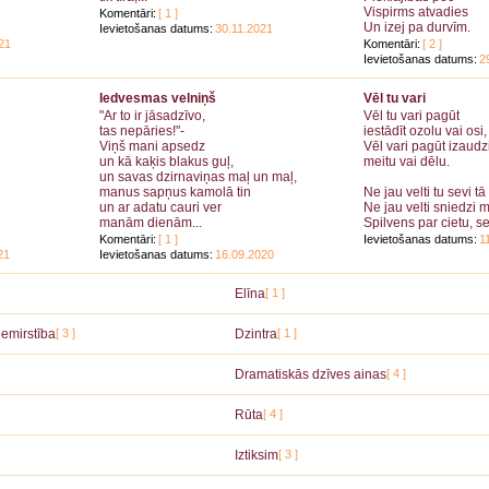
Vispirms atvadies
Komentāri:
[ 1 ]
Un izej pa durvīm.
Ievietošanas datums:
30.11.2021
21
Komentāri:
[ 2 ]
Ievietošanas datums:
2
Iedvesmas velniņš
Vēl tu vari
"Ar to ir jāsadzīvo,
Vēl tu vari pagūt
tas nepāries!"-
iestādīt ozolu vai osi,
Viņš mani apsedz
Vēl vari pagūt izaudz
un kā kaķis blakus guļ,
meitu vai dēlu.
un savas dzirnaviņas maļ un maļ,
manus sapņus kamolā tin
Ne jau velti tu sevi tā
un ar adatu cauri ver
Ne jau velti sniedzi m
manām dienām...
Spilvens par cietu, se
Komentāri:
[ 1 ]
Ievietošanas datums:
1
21
Ievietošanas datums:
16.09.2020
Elīna
[ 1 ]
emirstība
[ 3 ]
Dzintra
[ 1 ]
Dramatiskās dzīves ainas
[ 4 ]
Rūta
[ 4 ]
Iztiksim
[ 3 ]