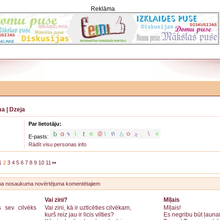
Reklāma
ma
|
Dzeja
Par lietotāju:
E-pasts:
Rādīt visu personas info
1
2
3
4
5
6
7
8
9
10
11
ma
nosaukuma
novērtējuma
komentētajiem
Vai zini?
Mīļais
s sev cilvēks
Vai zini, kā ir uzticēties cilvēkam,
Mīļais!
kurš reiz jau ir licis vilties?
Es negribu būt ļaunai