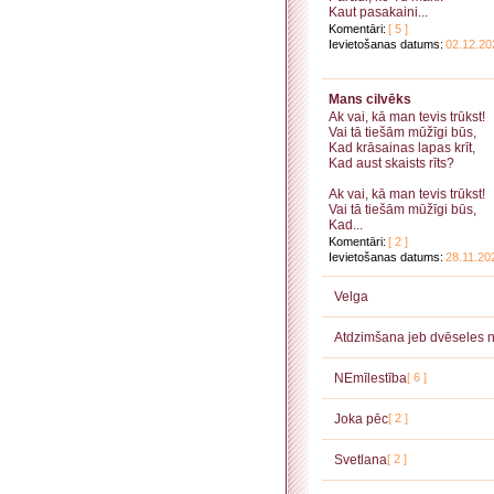
Kaut pasakaini...
Komentāri:
[ 5 ]
Ievietošanas datums:
02.12.20
Mans cilvēks
Ak vai, kā man tevis trūkst!
Vai tā tiešām mūžīgi būs,
Kad krāsainas lapas krīt,
Kad aust skaists rīts?
Ak vai, kā man tevis trūkst!
Vai tā tiešām mūžīgi būs,
Kad...
Komentāri:
[ 2 ]
Ievietošanas datums:
28.11.20
Velga
Atdzimšana jeb dvēseles n
NEmīlestība
[ 6 ]
Joka pēc
[ 2 ]
Svetlana
[ 2 ]