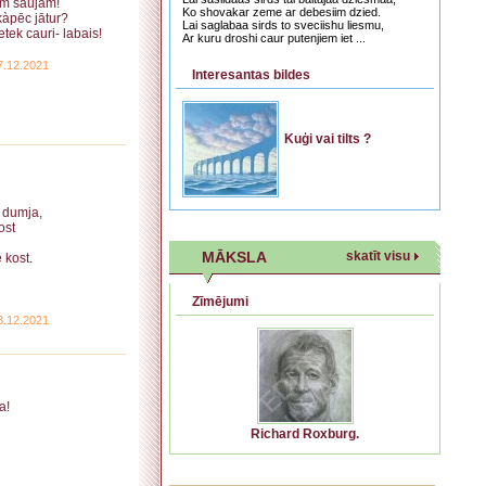
ām saujām!
Ko shovakar zeme ar debesiim dzied.
àpēc jātur?
Lai saglabaa sirds to sveciishu liesmu,
etek cauri- labais!
Ar kuru droshi caur putenjiem iet ...
7.12.2021
Interesantas bildes
Kuģi vai tilts ?
o dumja,
ost
MĀKSLA
skatīt visu
 kost.
Zīmējumi
3.12.2021
a!
Richard Roxburg.