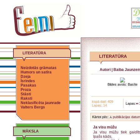
LITERATŪRA
LITERATŪRA
Neizdotās grāmatas
Autori
|
Baiba Jaunze
Humors un satīra
Dzeja
Īsrindes
Bildes avots: Basīte
Pasakas
Proza
Stāsti
Raksti
kopā dati: 409
Neklasificēta jaunrade
Lapas:
Lapas: 14
Valters Bergs
Kārtot pēc:
publikācijas datu
Ja visu mūžu
MĀKSLA
Ja visu mūžu tiek gaidīt
īpašs kāds,