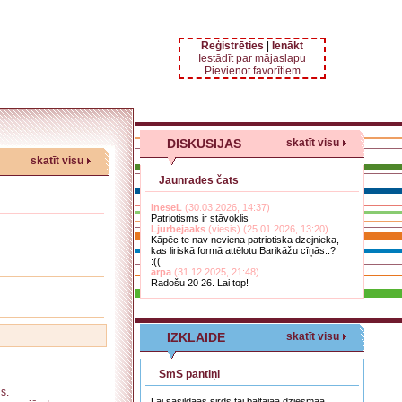
Reģistrēties
|
Ienākt
Iestādīt par mājaslapu
Pievienot favorītiem
DISKUSIJAS
skatīt visu
skatīt visu
Jaunrades čats
IneseL
(30.03.2026, 14:37)
Patriotisms ir stāvoklis
Ljurbejaaks
(viesis) (25.01.2026, 13:20)
Kāpēc te nav neviena patriotiska dzejnieka,
kas liriskā formā attēlotu Barikāžu cīņās..?
:((
arpa
(31.12.2025, 21:48)
Radošu 20 26. Lai top!
IZKLAIDE
skatīt visu
SmS pantiņi
s.
Lai sasildaas sirds tai baltajaa dziesmaa,