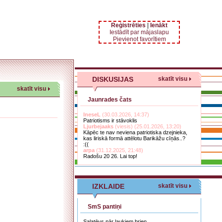
Reģistrēties
|
Ienākt
Iestādīt par mājaslapu
Pievienot favorītiem
DISKUSIJAS
skatīt visu
skatīt visu
Jaunrades čats
IneseL
(30.03.2026, 14:37)
Patriotisms ir stāvoklis
Ljurbejaaks
(viesis) (25.01.2026, 13:20)
Kāpēc te nav neviena patriotiska dzejnieka,
kas liriskā formā attēlotu Barikāžu cīņās..?
:((
arpa
(31.12.2025, 21:48)
Radošu 20 26. Lai top!
IZKLAIDE
skatīt visu
SmS pantiņi
Salatēvs pār laukiem brien,