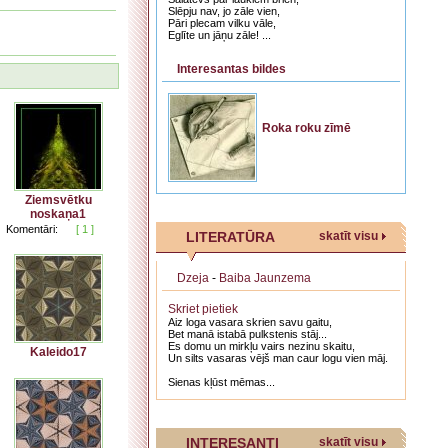
Slēpju nav, jo zāle vien,
Pāri plecam vilku vāle,
Eglīte un jāņu zāle! ...
Interesantas bildes
Roka roku zīmē
Ziemsvētku
noskaņa1
Komentāri:
[ 1 ]
LITERATŪRA
skatīt visu
Dzeja
-
Baiba Jaunzema
Skriet pietiek
​Aiz loga vasara skrien savu gaitu,
Bet manā istabā pulkstenis stāj...
Es domu un mirkļu vairs nezinu skaitu,
Kaleido17
Un silts vasaras vējš man caur logu vien māj.
​Sienas kļūst mēmas...
INTERESANTI
skatīt visu