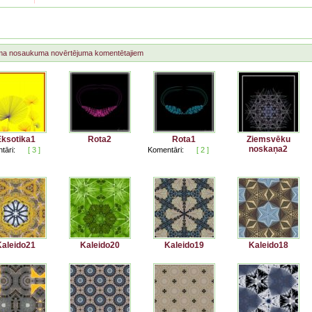
ma
nosaukuma
novērtējuma
komentētajiem
ksotika1
Rota2
Rota1
Ziemsvēku
noskaņa2
tāri:
[ 3 ]
Komentāri:
[ 2 ]
aleido21
Kaleido20
Kaleido19
Kaleido18