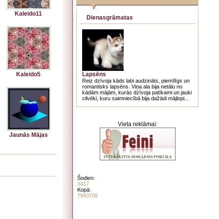
Kaleido11
Dienasgrāmatas
Kaleido5
Lapsēns
Reiz dzīvoja kāds labi audzināts, piemīlīgs un
romantisks lapsēns. Viņa ala bija netālu no
kādām mājām, kurās dzīvoja patīkami un jauki
cilvēki, kuru saimniecībā bija dažādi mājlopi...
Vieta reklāmai:
Jaunās Mājas
Šodien:
3417
Kopā:
7943705