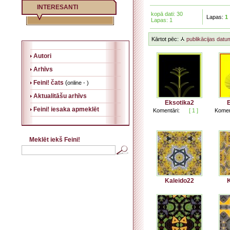
INTERESANTI
kopā dati: 30
Lapas:
1
Lapas: 1
Kārtot pēc:
publikācijas datu
Autori
Arhīvs
Feini! čats
(
online - )
Aktualitāšu arhīvs
Eksotika2
E
Feini! iesaka apmeklēt
Komentāri:
[ 1 ]
Komen
Meklēt iekš Feini!
Kaleido22
K