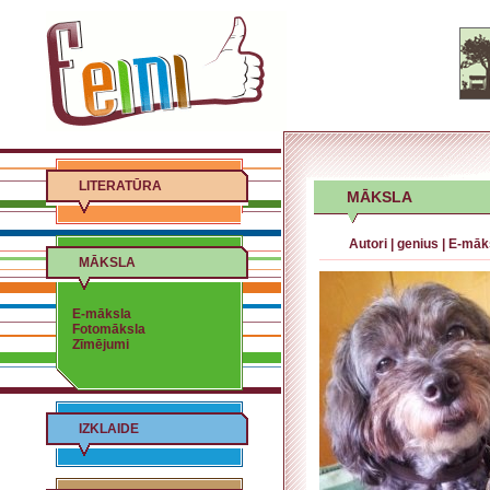
LITERATŪRA
MĀKSLA
Autori
|
genius
|
E-māk
MĀKSLA
E-māksla
Fotomāksla
Zīmējumi
IZKLAIDE