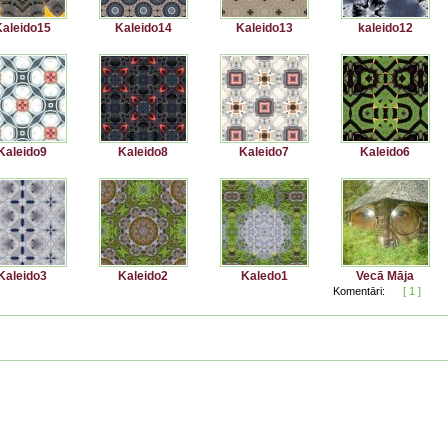
aleido15
Kaleido14
Kaleido13
kaleido12
Kaleido9
Kaleido8
Kaleido7
Kaleido6
Kaleido3
Kaleido2
Kaledo1
Vecā Māja
Komentāri:
[ 1 ]