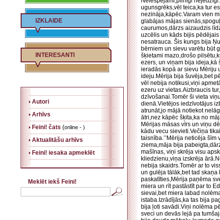
Neiespējami,pilnīgi nejēdzīgi.
ugunsgrēks,vēl teica,ka tur es
nezināja,kāpēc.Varam vien min
IZKLAIDE
glabājas mājas sienās,spoguļo
caurumos,dārzs aizaudzis līdz
uzcēlis un kāds bijis pēdējai
nesatrauca. Šis kungs bija Ņ
bērniem un sievu varētu būt g
INTERESANTI
šķietami mazo,drošo pilsētu,k
ezers, un viņam bija ideja,kā
ieradās kopā ar sievu Mēriju 
ideju.Mērija bija šuvēja,bet
vēl nebija notikusi,viņi apm
ezeru uz vietas.Aizbraucis tu
dzīvošanai.Tomēr ši vieta viņ
Autori
dienā.Vietējos iedzīvotājus 
atrunāt,jo mājā notiekot nelā
Arhīvs
ātri,nez kāpēc šķita,ka no māj
Mērijas māsas vīrs un viņu dē
Feini! čats
(
online - )
kādu vecu sievieti.Večiņa tika
taisnība.’’Mērija neticēja š
Aktualitāšu arhīvs
ziema,māja bija pabeigta,dārz
mašīnas, viņi skrēja visu aps
Feini! iesaka apmeklēt
kliedzienu,viņa izskrēja ārā.
nebija skaidrs.Tomēr ar to vis
un gulēja tālāk,bet tad skaņa 
paskatīties,Mērija paņēma sve
Meklēt iekš Feini!
miera un rīt pastāstīt par to 
sievai,bet miera labad nolēma 
istaba.Izrādījās,ka tas bija 
bija ļoti savādi.Viņi nolēma
sveci un devās lejā pa tumšaj