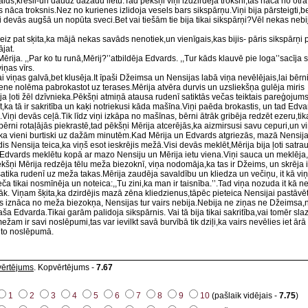
s,krēsli-un daudz dažādu lietu.Tad pēkšņi viņi izdzirdēja troksni,tas nāca no otr
nāca troksnis.Nez no kurienes izlidoja vesels bars sikspārņu.Viņi bija pārsteigti,be
iņi devās augšā un nopūta sveci.Bet vai tiešām tie bija tikai sikspārņi?Vēl nekas nebi
iz pat sķita,ka mājā nekas savāds nenotiek,un vienīgais,kas bijis- pāris sikspārņi
jat.
Mērija. ,,Par ko tu runā,Mērij?’’atbildēja Edvards. ,,Tur kāds klauvē pie loga’’sacīja si
viņas vīrs.
kai viņas galvā,bet klusēja.It īpaši Džeimsa un Nensijas labā viņa nevēlējais,lai bērn
mene nolēma pabrokastot uz terases.Mērija atvēra durvis un uzsliekšņa gulēja miris
ja ļoti žēl dzīvnieka.Pēkšņi atmiņā atausa rudenī satiktās večas teiktais pareģojums
t,ka tā ir sakritība un kaķi notriekusi kāda mašīna.Viņi paēda brokastis, un tad Ed
Viņi devās ceļā.Tik līdz viņi izkāpa no mašīnas, bērni ātrāk gribēja redzēt ezeru,tika
bērni rotaļājās piekrastē,tad pēkšņi Mērija atcerējās,ka aizmirsusi savu cepuri,un 
ika vieni burtiski uz dažām minutēm.Kad Mērija un Edvards atgriezās, mazā Nensija
s Nensija teica,ka viņš esot ieskrējis mežā.Visi devās meklēt,Mērija bija ļoti satr
es.Edvards meklētu kopā ar mazo Nensiju un Mērija ietu viena.Viņi sauca un meklēj
šņi Mērija redzēja tēlu meža biezoknī, viņa nodomāja,ka tas ir Džeims, un skrēja 
 satika rudenī uz meža takas.Mērija zaudēja savaldību un kliedza un večiņu, it kā vi
tikai nosmīnēja un noteica:,,Tu zini,ka man ir taisnība.’’.Tad viņa nozuda it kā n
. Viņam šķita,ka dzirdējis mazā zēna kliedzienus,tāpēc pieteica Nensijai pastāvēt
etis iznāca no meža biezokņa, Nensijas tur vairs nebija.Nebija ne ziņas ne Džeimsa
ša Edvarda.Tikai garām palidoja sikspārnis. Vai tā bija tikai sakritība,vai tomēr sla
žam ir savi noslēpumi,tas var ievilkt savā burvībā tik dziļi,ka vairs nevēlies iet ārā
 to noslēpumā.
ovērtējums
. Kopvērtējums -
7.67
1
2
3
4
5
6
7
8
9
10
(pašlaik vidējais -
7.75
)