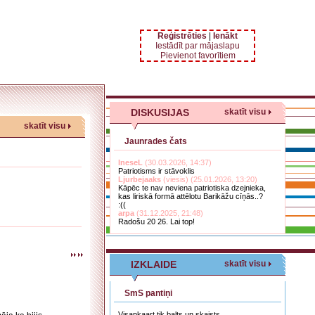
Reģistrēties
|
Ienākt
Iestādīt par mājaslapu
Pievienot favorītiem
DISKUSIJAS
skatīt visu
skatīt visu
Jaunrades čats
IneseL
(30.03.2026, 14:37)
Patriotisms ir stāvoklis
Ljurbejaaks
(viesis) (25.01.2026, 13:20)
Kāpēc te nav neviena patriotiska dzejnieka,
kas liriskā formā attēlotu Barikāžu cīņās..?
:((
arpa
(31.12.2025, 21:48)
Radošu 20 26. Lai top!
IZKLAIDE
skatīt visu
SmS pantiņi
Visapkaart tik balts un skaists,