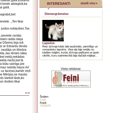
a istabas gala.Edvards
INTERESANTI
skatīt visu
t tomēr atviegloti,ka
ja galā.
Dienasgrāmatas
 pagrabā,bet
eviete. ,,Tev tikai
i justos nobijušies.Tas
,sieviete centās
vardam radās ideja
i Džeims bija ļoti
Lapsēns
viņi ar Edvardu devās
Reiz dzīvoja kāds labi audzināts, piemīlīgs un
 raudāja un kliedza
romantisks lapsēns. Viņa ala bija netālu no
kādām mājām, kurās dzīvoja patīkami un jauki
aukta.Jau lēnām sāka
cilvēki, kuru saimniecībā bija dažādi mājlopi...
a,bet nekā,nekādas
iekšā mežā,bet tā
ņa būtu vainīga pie
emaz nebūtu bijusi.Arī
Vieta reklāmai:
 uz taciņas,kamēr viņš
,ne Mērijas,ne mazās
zds.Varbūt lāsts,ko
 un dodies tikai
Šodien:
1332
Kopā:
7934079