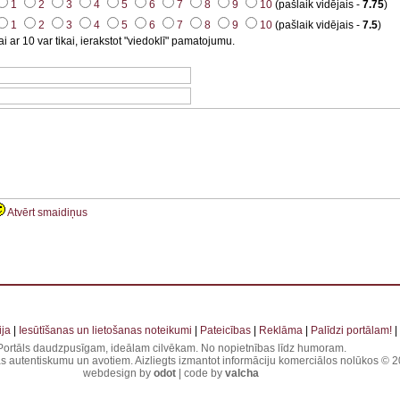
1
2
3
4
5
6
7
8
9
10
(pašlaik vidējais -
7.75
)
1
2
3
4
5
6
7
8
9
10
(pašlaik vidējais -
7.5
)
i ar 10 var tikai, ierakstot "viedoklī" pamatojumu.
Atvērt smaidiņus
 . . . . . . . . . . . . . . . . . . . . . . . . . . . . . . . . . . . . . . . . . . . . . . . . . . . . . . . . . . . . . . . . . . . . . . . . . . 
ja
|
Iesūtīšanas un lietošanas noteikumi
|
Pateicības
|
Reklāma
|
Palīdzi portālam!
|
Portāls daudzpusīgam, ideālam cilvēkam. No nopietnības līdz humoram.
jas autentiskumu un avotiem. Aizliegts izmantot informāciju komerciālos nolūkos © 20
webdesign by
odot
| code by
valcha