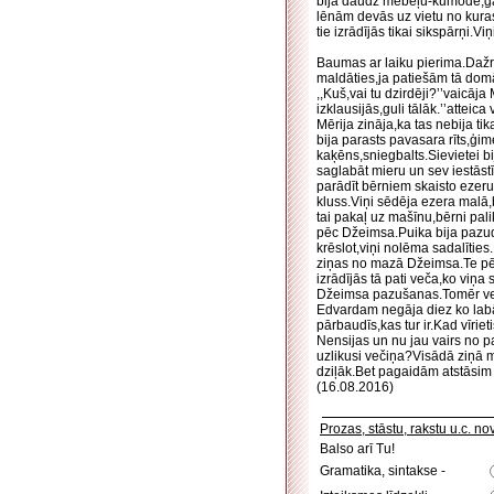
bija daudz mēbeļu-kumode,gald
lēnām devās uz vietu no kuras 
tie izrādījās tikai sikspārņi.V
Baumas ar laiku pierima.Dažre
maldāties,ja patiešām tā domā
,,Kuš,vai tu dzirdēji?’’vaicāja 
izklausijās,guli tālāk.’’atteica 
Mērija zināja,ka tas nebija ti
bija parasts pavasara rīts,ģi
kaķēns,sniegbalts.Sievietei bi
saglabāt mieru un sev iestāstī
parādīt bērniem skaisto ezeru.
kluss.Viņi sēdēja ezera malā,
tai pakaļ uz mašīnu,bērni pal
pēc Džeimsa.Puika bija pazudi
krēslot,viņi nolēma sadalīti
ziņas no mazā Džeimsa.Te pēk
izrādījās tā pati veča,ko viņa
Džeimsa pazušanas.Tomēr veča 
Edvardam negāja diez ko labāk
pārbaudīs,kas tur ir.Kad vīri
Nensijas un nu jau vairs no pa
uzlikusi večiņa?Visādā ziņā me
dziļāk.Bet pagaidām atstāsim
(16.08.2016)
Prozas, stāstu, rakstu u.c. n
Balso arī Tu!
Gramatika, sintakse -