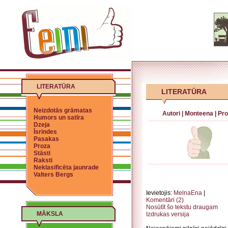
LITERATŪRA
LITERATŪRA
Neizdotās grāmatas
Autori
|
Monteena
|
Pro
Humors un satīra
Dzeja
Īsrindes
Pasakas
Proza
Stāsti
Raksti
Neklasificēta jaunrade
Valters Bergs
Ievietojis:
MelnaEna
|
Komentāri (2)
Nosūtīt šo tekstu draugam
MĀKSLA
Izdrukas versija