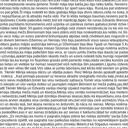
Tomēr tieši tā tas viss bija.Daži teica,ka mājā meža vidū kāds esot pakāries,citi dom
ot noslepkavota vesela ģimene.Tomēr māja bija tukša,jau ilgu laiku tukša. Neviens p
ēt,kas būtu noticis,lai neviens nevēlētos tur spert savu kāju. Runā,ka pat visbrie
s pat grīdā.Šī māja noteikti ko tādu glabāja.Māja bija divos stāvos,celta no koka.
 nepazīšanai,un tā atradās meža vidū. Par to klīda nelāgas baumas,neviens pat tā ī
s īpašnieks.Cilvēki patiesībā mēdz būt ļoti māņticīgi,tāpēc šīs runas Edvardu Brens
ujorkā pazīstams biznesmenis,viņš uzpirka un pārdeva zemes gabalus,tomēr dzīve 
rūtāka nekā šķiet. 50.gados nopelnīt godīgā ceļā visiem neizdevās,lai nu kā viņi n
uru ieskauj mežs.Brensonam bija savs plāns,viņš bija noskaidrojis,ka netālu no šī
 šo veco māju un ezeru pārvērst brīnumjaukā atpūtas vietā cilvēkiem,kas noguruši no
un diviem bērniem-Džeimsu un Nensiju.Viņi bija paņēmuši visus savus ietaupījumus
 pēdējos gadus mājās audzināja bērnus,jo Džeimsam bija tikai 7gadi un Nensijai 5
etās netālu no pilsētas Mērijas māsas Sūzenas mājā. Brensona kungs nolēma aizbra
r,viņš redzēja,ka māja patiešām bija veca, ar cauru jumtu.Darba bija daudz,lai pada
u uzrunāja,apkārt bija patiešām skaists mežs un ezerā noteikti būtu burvīgi nopeldē
izbrīnīja tas,ka kungs no Ņujorkas grasās pirkt pamesto māju,kāda vecāka kundze p
gas lietas un vietējie tur nemaz neejot,bet viņš neticēja šīm pasakām.Līgumu izdevā
as tā vien vēlas tikt vaļā.Viņi sāka ar jumta labošanu,tad ķērās klāt sienām un grī
ls. Tikmēr Mērija iekopa dārzu un stādīja puķes. Reiz Mērija devās apskatīt apkārtn
i noteica: ,,Kad pirmajā pavasarī uz lieveņa atradīsi sniegbaltu mirušu kaķi,zināsi,ka
īm veco sievu muļķībām,tomēr tas viņu nedaudz satrauca.Tomēr viņa nolēma to nevie
s iekopts un viņi varēja doties uz jaunajām mājām.Bērniem tur mežā patika,jau,tikl
katīt.Tikmēr Mērija un Edvards varēja mierīgi izpakot mantas un ienest mājā.Tad Mēr
Nensija stāvēja meža malā un kliedza,Mērija viņu centās nomierināt,bet, kas meiteni
s nebeidzās,naktī Mērija pati dzirdēja dīvainas skaņas,tādu kā klauvēšanu,viņa domāj
kļuva arvien skaļāka viņa centās pamodināt vīru,bet viņš bija cieši aizmidzis.Viņa n
ci un devās lejā, bet skaņa nenāca no ārdurvīm, tā nāca no sienas. Mērija nolēma 
Edvardam.No rīta ģimene pabrokastoja,un tad Mērija ieminējās par dzirdēto troksni.Ed
paskatīties,kas ir aiz sienas.Izrādijās,ka aiz sienas ir tukšums,tātad tur visticamāk 
pagrabs.,,Es nezināju,ka mums ir pagrabs,mājas plānā tas nebija atzīmēts’’sacīja Ed
 pēcpusdienā izpētīt, vai pagrabā nav palikušas kādas mantas no iepriekšējiem īpa
ām kāpnēm.Lejā viss bija apputējis,pilns zirnekļu tīkliem,it kā 50gadus neviens neb