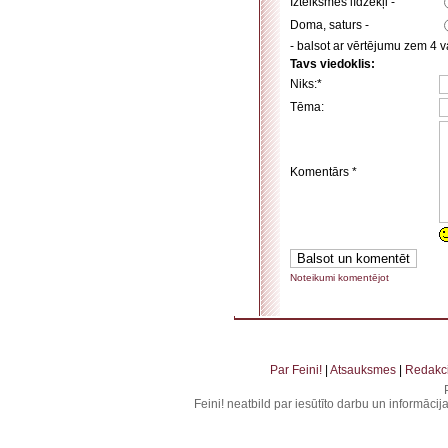
Izteiksmes līdzekļi -
Doma, saturs -
- balsot ar vērtējumu zem 4 va
Tavs viedoklis:
Niks:*
Tēma:
Komentārs *
Noteikumi komentējot
. . . . . . . . . . . . . . . . . . . . . . . . . . . . . . . . . . . . . . . . . . . . . . . . . . . . . . . . . . . . . . . . . . . .
. . . . . . . . . . . . . . . . . . . .
Par Feini!
|
Atsauksmes
|
Redakci
Feini! neatbild par iesūtīto darbu un informāci