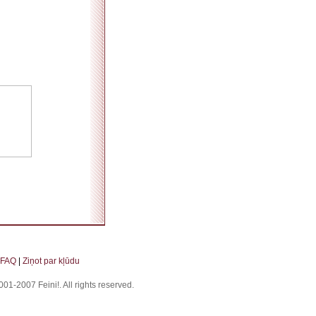
. . . . . . . . . . . . . . . . . . . . . . . . . . . . . . . . . . . . . . . . . . . . . . . . . . . . . . . . . . . . . . . . . . . .
FAQ
|
Ziņot par kļūdu
01-2007 Feini!. All rights reserved.