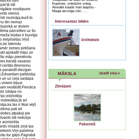
āja,ka bijis
Kupenas, sniedzins snieg,
at tā īsti
Atvediet kaads man laapstu -
smīgākie noslēpumi
Maaja aizsniga ciet... ...
Jumts vienos
sti nezināja,kurš to
Interesantas bildes
onu itin nemaz
Ņujorkā ar diviem
olēma pārcelties uz šo
s meža būdas ir burvīgs
 lielpilsētas.Viņš
Izstieptais
,lai īstenotu
.Kamēr zemes pirkšana
ukt apskatīt māju un
rītu māju piemērotu
ties karstā vasaras
at centās Brensonu
s parakstīt diezgan
MĀKSLA
skatīt visu
dai,Edvardam palīdzēja
i un uz ceļa sastapa
 visiem bijusi
Zīmējumi
nam nestāstīt.Pienāca
īdz izkāpa no
ija izdzirdēja
 nobiedēja,tā arī
a,ka tas ir tikai vējš
olēma pati iet
doties atpakaļ pie
vards īsti neticēja
ir aizmūrēta
Pakaviņš
vards.Visādā ziņā tas
šniekiem.Viņi paņēma
ūtu tur gājis.Pagrabā