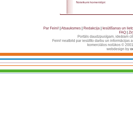
Noteikumi komentējot
. . . . . . . . . . . . . . . . . . . . . . . . . . . . . . . . . . . . . . . . . . . . . . . . . . . . . . . . . . . . . . . . . . . . . . . . . 
. . . . . . . . . . . . . . . . . . . . . . . . . . . . . . . . . . . .
Par Feini!
|
Atsauksmes
|
Redakcija
|
Iesūtīšanas un lie
FAQ
|
Zi
Portāls daudzpusīgam, ideālam ci
Feini! neatbild par iesūtīto darbu un informācijas 
komerciālos nolūkos © 2001-2
webdesign by
o