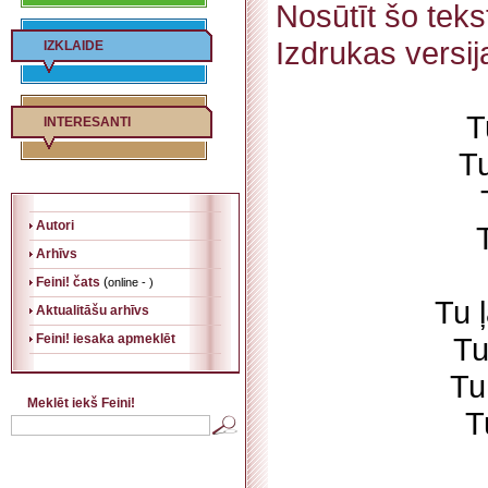
Nosūtīt šo tek
Izdrukas versij
IZKLAIDE
T
INTERESANTI
Tu
Autori
Arhīvs
Feini! čats
(
online - )
Tu ļ
Aktualitāšu arhīvs
Feini! iesaka apmeklēt
Tu
Tu
Meklēt iekš Feini!
T