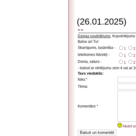
(26.01.2025)
Dzejas novērtējums
. Kopvērtējums
Balso arī Tu!
Skanīgums, lasāmība -
1
2
Izteiksmes līdzekļi -
1
2
Doma, saturs -
1
2
- balsot ar vērtējumu zem 4 vai ar 1
Tavs viedoklis:
Niks:*
Tēma:
Komentārs *
Atvērt s