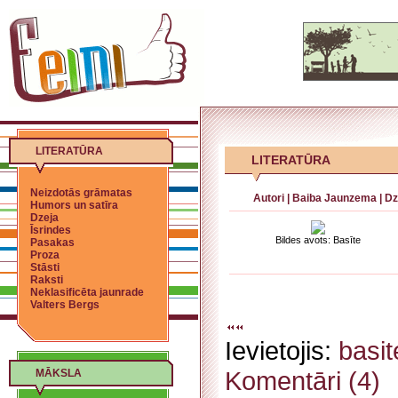
LITERATŪRA
LITERATŪRA
Neizdotās grāmatas
Autori
|
Baiba Jaunzema
|
Dz
Humors un satīra
Dzeja
Īsrindes
Bildes avots: Basīte
Pasakas
Proza
Stāsti
Raksti
Neklasificēta jaunrade
Valters Bergs
Ievietojis:
basit
Komentāri (4)
MĀKSLA