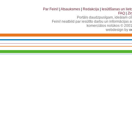
. . . . . . . . . . . . . . . . . . . . . . . . . . . . . . . . . . . .
Par Feini!
|
Atsauksmes
|
Redakcija
|
Iesūtīšanas un lie
FAQ
|
Zi
Portāls daudzpusīgam, ideālam ci
Feini! neatbild par iesūtīto darbu un informācijas 
komerciālos nolūkos © 2001-2
webdesign by
o