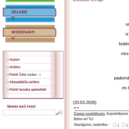
IZKLAIDE
u
INTERESANTI
i
bubin
viss
Autori
Arhīvs
Feini! čats
(
online - )
padomāj
Aktualitāšu arhīvs
es 
Feini! iesaka apmeklēt
(20.03.2026)
Meklēt iekš Feini!
Dzejas novērtējums
. Kopvērtējums
Balso arī Tu!
Skanīgums, lasāmība -
1
2