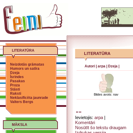
LITERATŪRA
LITERATŪRA
Neizdotās grāmatas
Autori
|
arpa
|
Dzeja
|
Humors un satīra
Dzeja
Īsrindes
Pasakas
Proza
Stāsti
Raksti
Bildes avots: nav
Neklasificēta jaunrade
Valters Bergs
Ievietojis:
arpa
|
Komentāri
MĀKSLA
Nosūtīt šo tekstu draugam
Izdrukas versija