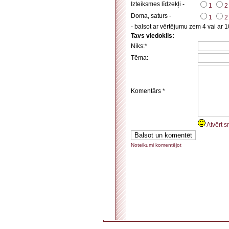
Izteiksmes līdzekļi -
1
2
Doma, saturs -
1
2
- balsot ar vērtējumu zem 4 vai ar 1
Tavs viedoklis:
Niks:*
Tēma:
Komentārs *
Atvērt s
Noteikumi komentējot
. . . . . . . . . . . . . . . . . . . . . . . . . . . . . . . . . . . . . . . . . . . . . . . . . . . . . . . . . . . . . . . . . . . . . . . . . 