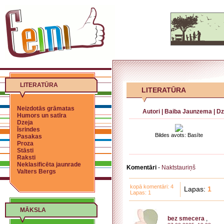
LITERATŪRA
LITERATŪRA
Neizdotās grāmatas
Autori
|
Baiba Jaunzema
|
Dz
Humors un satīra
Dzeja
Īsrindes
Bildes avots: Basīte
Pasakas
Proza
Stāsti
Raksti
Neklasificēta jaunrade
Komentāri
-
Naktstauriņš
Valters Bergs
kopā komentāri: 4
Lapas:
1
Lapas: 1
MĀKSLA
bez smecera
,