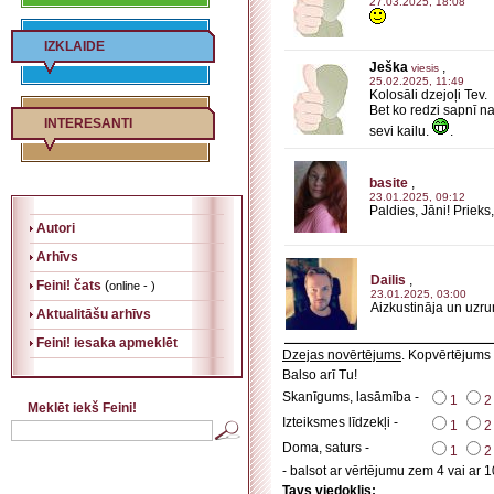
27.03.2025, 18:08
IZKLAIDE
Ješka
,
viesis
25.02.2025, 11:49
Kolosāli dzejoļi Tev.
Bet ko redzi sapnī na
INTERESANTI
sevi kailu.
.
basite
,
23.01.2025, 09:12
Paldies, Jāni! Prieks
Autori
Arhīvs
Dailis
,
Feini! čats
(
online - )
23.01.2025, 03:00
Aizkustināja un uzrun
Aktualitāšu arhīvs
Feini! iesaka apmeklēt
Dzejas novērtējums
. Kopvērtējums
Balso arī Tu!
Skanīgums, lasāmība -
1
2
Meklēt iekš Feini!
Izteiksmes līdzekļi -
1
2
Doma, saturs -
1
2
- balsot ar vērtējumu zem 4 vai ar 1
Tavs viedoklis: