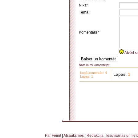
Niks:*
Tēma:
Komentārs *
Atvērt s
Noteikumi komentējot
kopā komentāri: 4
Lapas:
1
Lapas: 1
. . . . . . . . . . . . . . . . . . . . . . . . . . . . . . . . . . . . . . . . . . . . . . . . . . . . . . . . . . . . . . . . . . . . . . . . . 
. . . . . . . . . . . . . . . . . . . . . . . . . . . . . . . . . . . .
Par Feini!
|
Atsauksmes
|
Redakcija
|
Iesūtīšanas un lie