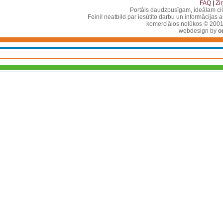
FAQ
|
Zi
Portāls daudzpusīgam, ideālam ci
Feini! neatbild par iesūtīto darbu un informācijas 
komerciālos nolūkos © 2001-2
webdesign by
o