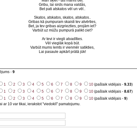
Man šķiet - tas manis dēļ.
Gribu, lai sirds mana valdās,
Bet pati atskatos vēl un vēl..
Skatos, atskatos, skatos, atskatos..
Gribas kā pumpuram skaisti tev atvērties,
Bet, ja tev gribas aizgriezties, projām iet?
Varbūt uz mūžu pumpurā palikt ciet?
Ar tevi ir viegli atvadīties.
Vēl vieglāk kopā būt.
Varbūt mums lemts ir vienmēr satikties,
Lai pasaule apkārt prātā jūk!
tējums -
9
1
2
3
4
5
6
7
8
9
10
(pašlaik vidējais -
9.33
)
1
2
3
4
5
6
7
8
9
10
(pašlaik vidējais -
8.67
)
1
2
3
4
5
6
7
8
9
10
(pašlaik vidējais -
9
)
i ar 10 var tikai, ierakstot "viedoklī" pamatojumu.