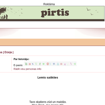
Reklāma
ma
|
Dzeja
|
Par lietotāju:
E-pasts:
Rādīt visu personas info
Lemts satikties
Tavs skatiens zūd un maldās.