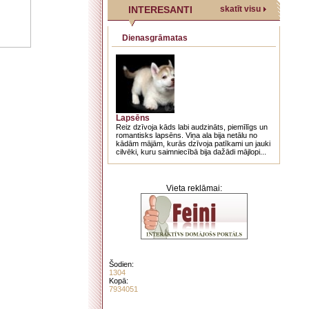
INTERESANTI
skatīt visu
Dienasgrāmatas
Lapsēns
Reiz dzīvoja kāds labi audzināts, piemīlīgs un
romantisks lapsēns. Viņa ala bija netālu no
kādām mājām, kurās dzīvoja patīkami un jauki
cilvēki, kuru saimniecībā bija dažādi mājlopi...
Vieta reklāmai:
Šodien:
1304
Kopā:
7934051