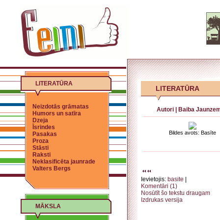
LITERATŪRA
LITERATŪRA
Neizdotās grāmatas
Autori
|
Baiba Jaunze
Humors un satīra
Dzeja
Īsrindes
Bildes avots: Basīte
Pasakas
Proza
Stāsti
Raksti
Neklasificēta jaunrade
Valters Bergs
Ievietojis:
basite
|
Komentāri (1)
Nosūtīt šo tekstu draugam
Izdrukas versija
MĀKSLA