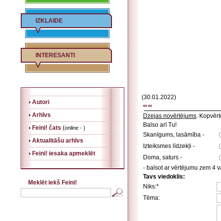
IZKLAIDE
INTERESANTI
(30.01.2022)
Autori
Arhīvs
Dzejas novērtējums
. Kopvēr
Balso arī Tu!
Feini! čats
(
online - )
Skanīgums, lasāmība -
Aktualitāšu arhīvs
Izteiksmes līdzekļi -
Feini! iesaka apmeklēt
Doma, saturs -
- balsot ar vērtējumu zem 4 va
Tavs viedoklis:
Meklēt iekš Feini!
Niks:*
Tēma: