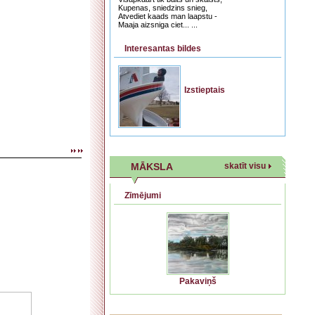
Kupenas, sniedzins snieg,
Atvediet kaads man laapstu -
Maaja aizsniga ciet... ...
Interesantas bildes
Izstieptais
MĀKSLA
skatīt visu
Zīmējumi
Pakaviņš