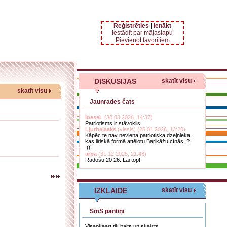
Reģistrēties
|
Ienākt
Iestādīt par mājaslapu
Pievienot favorītiem
DISKUSIJAS
skatīt visu
skatīt visu
Jaunrades čats
IneseL
(30.03.2026, 14:37)
Patriotisms ir stāvoklis
Ljurbejaaks
(viesis) (25.01.2026, 13:20)
Kāpēc te nav neviena patriotiska dzejnieka,
kas liriskā formā attēlotu Barikāžu cīņās..?
:((
arpa
(31.12.2025, 21:48)
Radošu 20 26. Lai top!
IZKLAIDE
skatīt visu
SmS pantiņi
Visapkaart tik balts un skaists,