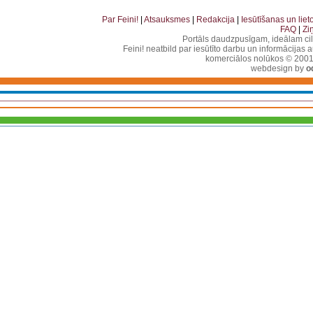
. . . . . . . . . . . . . . . . . . . . . . . . . . . . . . . . . . . .
Par Feini!
|
Atsauksmes
|
Redakcija
|
Iesūtīšanas un lie
FAQ
|
Zi
Portāls daudzpusīgam, ideālam ci
Feini! neatbild par iesūtīto darbu un informācijas 
komerciālos nolūkos © 2001-2
webdesign by
o