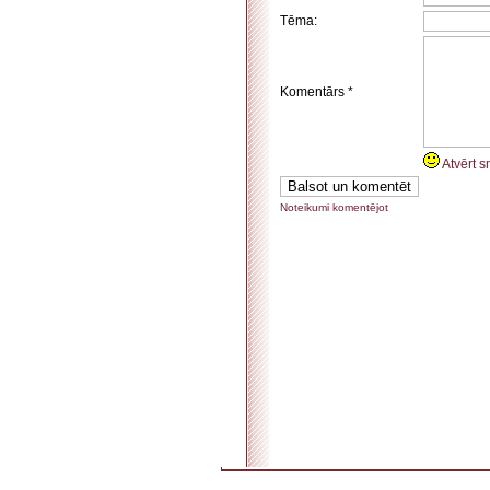
Tēma:
Komentārs *
Atvērt s
Noteikumi komentējot
. . . . . . . . . . . . . . . . . . . . . . . . . . . . . . . . . . . . . . . . . . . . . . . . . . . . . . . . . . . . . . . . . . . . . . . . . 