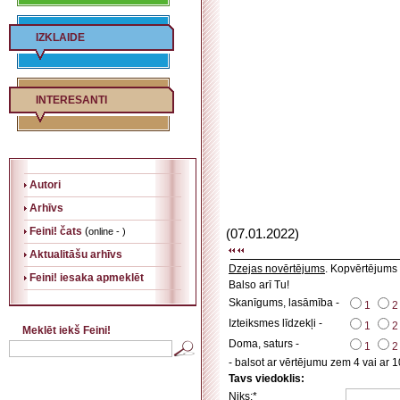
IZKLAIDE
INTERESANTI
Autori
Arhīvs
Feini! čats
(
online - )
(07.01.2022)
Aktualitāšu arhīvs
Dzejas novērtējums
. Kopvērtējums
Feini! iesaka apmeklēt
Balso arī Tu!
Skanīgums, lasāmība -
1
2
Izteiksmes līdzekļi -
1
2
Meklēt iekš Feini!
Doma, saturs -
1
2
- balsot ar vērtējumu zem 4 vai ar 1
Tavs viedoklis:
Niks:*