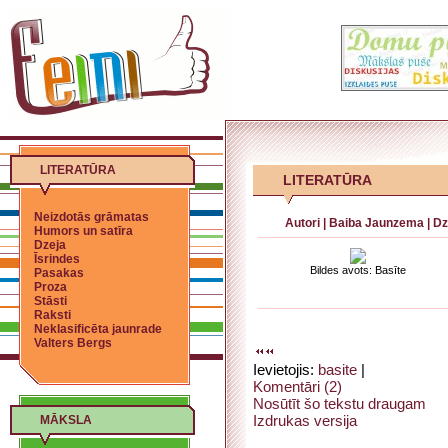
LITERATŪRA
LITERATŪRA
Neizdotās grāmatas
Autori
|
Baiba Jaunzema
|
Dz
Humors un satīra
Dzeja
Īsrindes
Bildes avots: Basīte
Pasakas
Proza
Stāsti
Raksti
Neklasificēta jaunrade
Valters Bergs
Ievietojis:
basite
|
Komentāri (2)
Nosūtīt šo tekstu draugam
Izdrukas versija
MĀKSLA