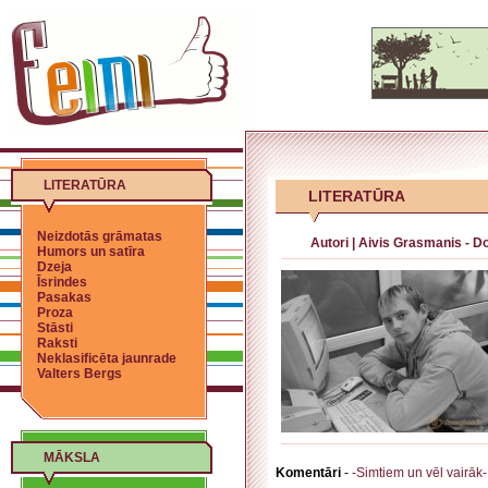
LITERATŪRA
LITERATŪRA
Neizdotās grāmatas
Autori
|
Aivis Grasmanis - D
Humors un satīra
Dzeja
Īsrindes
Pasakas
Proza
Stāsti
Raksti
Neklasificēta jaunrade
Valters Bergs
MĀKSLA
Komentāri
-
-Simtiem un vēl vairāk-