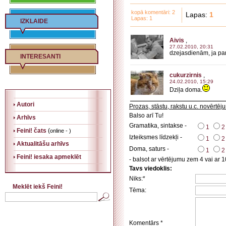
kopā komentāri: 2
Lapas:
1
Lapas: 1
IZKLAIDE
Aivis
,
27.02.2010, 20:31
dzejasdienām, ja pare
INTERESANTI
cukurzirnis
,
24.02.2010, 15:29
Dziļa doma.
Autori
Prozas, stāstu, rakstu u.c. novērtēj
Balso arī Tu!
Arhīvs
Gramatika, sintakse -
1
2
Feini! čats
(
online - )
Izteiksmes līdzekļi -
1
2
Aktualitāšu arhīvs
Doma, saturs -
1
2
Feini! iesaka apmeklēt
- balsot ar vērtējumu zem 4 vai ar 1
Tavs viedoklis:
Niks:*
Meklēt iekš Feini!
Tēma:
Komentārs *