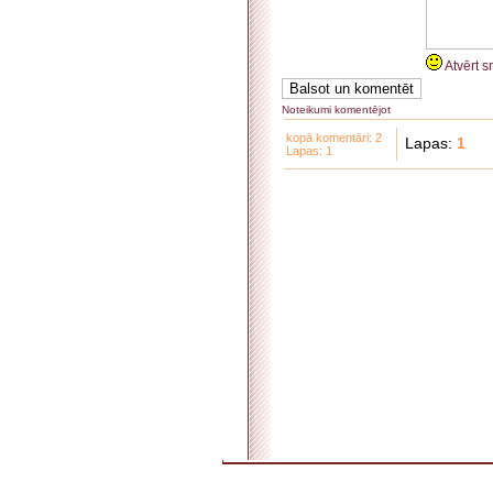
Atvērt s
Noteikumi komentējot
kopā komentāri: 2
Lapas:
1
Lapas: 1
. . . . . . . . . . . . . . . . . . . . . . . . . . . . . . . . . . . . . . . . . . . . . . . . . . . . . . . . . . . . . . . . . . . . . . . . . 
. . . . . . . . . . . . . . . . . . . . . . . . . . . . . . . . . . . .