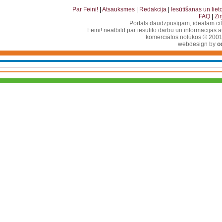
Par Feini!
|
Atsauksmes
|
Redakcija
|
Iesūtīšanas un lie
FAQ
|
Zi
Portāls daudzpusīgam, ideālam ci
Feini! neatbild par iesūtīto darbu un informācijas 
komerciālos nolūkos © 2001-2
webdesign by
o