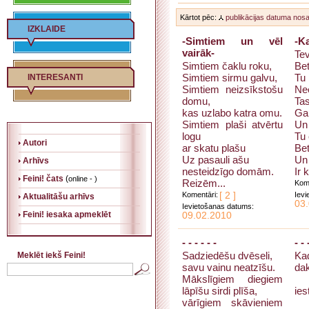
Kārtot pēc:
publikācijas datuma
nos
IZKLAIDE
-Simtiem un vēl
-K
vairāk-
Te
Simtiem čaklu roku,
Bet
Simtiem sirmu galvu,
Tu 
INTERESANTI
Simtiem neizsīkstošu
Nee
domu,
Tas
kas uzlabo katra omu.
Gal
Simtiem plaši atvērtu
Un 
logu
Tu 
Autori
ar skatu plašu
Bet
Uz pasauli ašu
Un
Arhīvs
nesteidzīgo domām.
Ir 
Feini! čats
(
online - )
Reizēm...
Kome
Komentāri:
[ 2 ]
Ievi
Aktualitāšu arhīvs
03
Ievietošanas datums:
Feini! iesaka apmeklēt
09.02.2010
- - - - - -
- - 
Sadziedēšu dvēseli,
Ka
Meklēt iekš Feini!
savu vainu neatzīšu.
dak
Mākslīgiem diegiem
lāpīšu sirdi plīša,
ies
vārīgiem skāvieniem