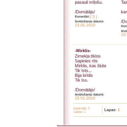
pasauli mīļošu.
Tas
/Domātājs/
kam
Komentāri:
[ 3 ]
/D
Ievietošanas datums:
23.01.2010
Kome
Ievi
19
-Mirklis-
Zirnekļa tīklos
Sapinies rīts
Mirklis, kas šķita
Tik īsts...
Bija brīdis
Tik īss.
/Domātājs/
Ievietošanas datums:
15.01.2010
kopā dati: 7
Lapas:
1
Lapas: 1