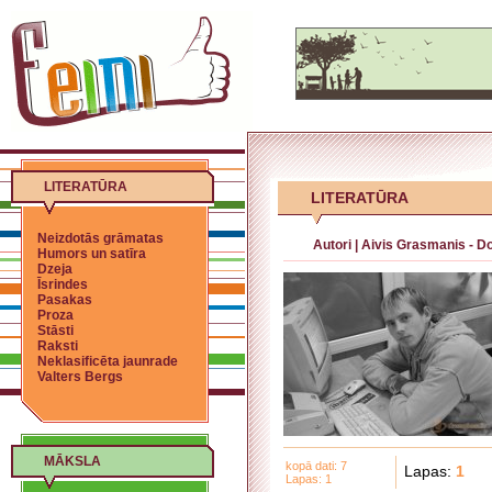
LITERATŪRA
LITERATŪRA
Neizdotās grāmatas
Autori
|
Aivis Grasmanis - D
Humors un satīra
Dzeja
Īsrindes
Pasakas
Proza
Stāsti
Raksti
Neklasificēta jaunrade
Valters Bergs
MĀKSLA
kopā dati: 7
Lapas:
1
Lapas: 1