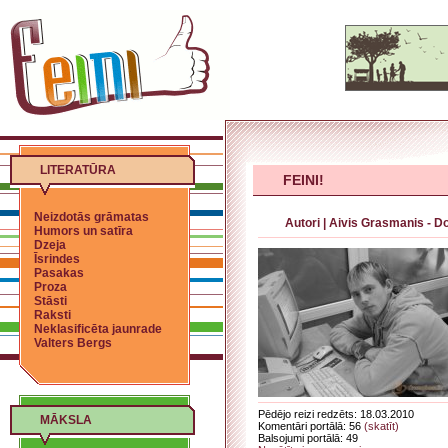
LITERATŪRA
FEINI!
Neizdotās grāmatas
Autori
|
Aivis Grasmanis - D
Humors un satīra
Dzeja
Īsrindes
Pasakas
Proza
Stāsti
Raksti
Neklasificēta jaunrade
Valters Bergs
Pēdējo reizi redzēts: 18.03.2010
MĀKSLA
Komentāri portālā: 56
(skatīt)
Balsojumi portālā: 49