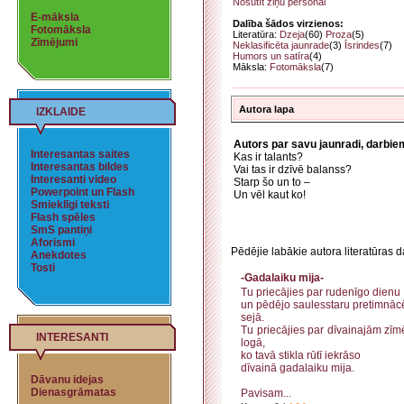
Nosūtīt ziņu personai
E-māksla
Dalība šādos virzienos:
Fotomāksla
Literatūra:
Dzeja
(60)
Proza
(5)
Zīmējumi
Neklasificēta jaunrade
(3)
Īsrindes
(7)
Humors un satīra
(4)
Māksla:
Fotomāksla
(7)
Autora lapa
IZKLAIDE
Autors par savu jaunradi, darbie
Interesantas saites
Kas ir talants?
Interesantas bildes
Vai tas ir dzīvē balanss?
Interesanti video
Starp šo un to –
Powerpoint un Flash
Un vēl kaut ko!
Smieklīgi teksti
Flash spēles
SmS pantiņi
Aforismi
Pēdējie labākie autora literatūras d
Anekdotes
Tosti
-Gadalaiku mija-
Tu priecājies par rudenīgo dienu
un pēdējo saulesstaru pretimnāc
sejā.
Tu priecājies par dīvainajām zī
INTERESANTI
logā,
ko tavā stikla rūtī iekrāso
dīvainā gadalaiku mija.
Dāvanu idejas
Dienasgrāmatas
Pavisam...