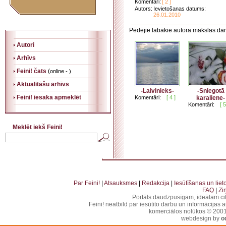
Komentāri:
[ 2 ]
Autors:
Ievietošanas datums:
26.01.2010
Pēdējie labākie autora mākslas dar
Autori
Arhīvs
Feini! čats
(
online - )
Aktualitāšu arhīvs
-Laivinieks-
-Sniegotā
Feini! iesaka apmeklēt
Komentāri:
[ 4 ]
karaliene-
Komentāri:
[ 5
Meklēt iekš Feini!
. . . . . . . . . . . . . . . . . . . . . . . . . . . . . . . . . . . . . . . . . . . . . . . . . . . . . . . . . . . . . . . . . . . . . . . . . 
. . . . . . . . . . . . . . . . . . . . . . . . . . . . . . . . . .
Par Feini!
|
Atsauksmes
|
Redakcija
|
Iesūtīšanas un lie
FAQ
|
Zi
Portāls daudzpusīgam, ideālam ci
Feini! neatbild par iesūtīto darbu un informācijas 
komerciālos nolūkos © 2001-2
webdesign by
o